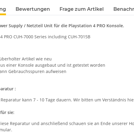
ung
Bewertungen
Frage zum Artikel
Benachr
er Supply / Netzteil Unit für die Playstation 4 PRO Konsole.
PS4 PRO CUH-7000 Series including CUH-7015B
berholter Artikel wie neu
us einer Konsole ausgebaut und ist getestet worden
 kann Gebrauchsspuren aufweisen
aratur :
 Reparatur kann 7 - 10 Tage dauern. Wir bitten um Verständnis hier
für sie:
 diese Reparatur und anschließend schauen sie an Ende unserer Ho
mular.