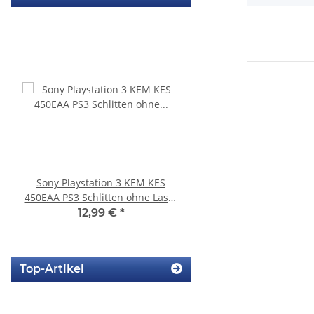
Sony Playstation 3 KEM KES
SONY PS3 Slim Netztei
450EAA PS3 Schlitten ohne Laser
internes Netzteil 220V
Blu-Ray Laufwerk 320
12,99 €
*
29,99 €
*
Top-Artikel