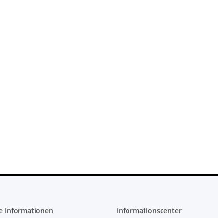
 Konsole -
SONY PlayStation 4™ PS4 Slim
Xbox 360 Netzt
 - 825GB
FW 7.55 CFW Fähig Debug
12V - 12
cht
Settings - 500GB CUH-2016A
Mainboa
299,99 €
*
22
e Informationen
Informationscenter