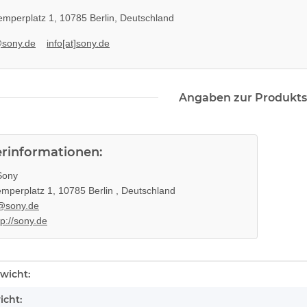
mperplatz 1, 10785 Berlin, Deutschland
@sony.de
info[at]sony.de
Angaben zur Produkts
erinformationen:
ony
mperplatz 1, 10785 Berlin , Deutschland
@sony.de
tp://sony.de
enschaft
wicht:
icht: