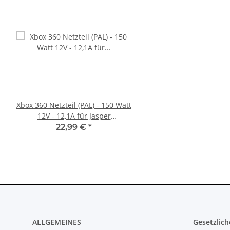
Xbox 360 Netzteil (PAL) - 150 Watt
Sony PlayStation 5 - Ps5
12V - 12,1A für Jasper
BlueRay Drive Edition
Mainboards gebraucht
CFI-1216A gebrau
22,99 €
*
388,99 €
*
ALLGEMEINES
Gesetzlich