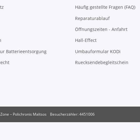
tz
Häufig gestellte Fragen (FAQ)
Reparaturablauf
Öffnungszeiten - Anfahrt
m
Hall-Effect
ur Batterieentsorgung
Umbauformular KODi
recht
Ruecksendebegleitschein
Zone – Polichronis Maltsos
Besucherzähler: 4451006