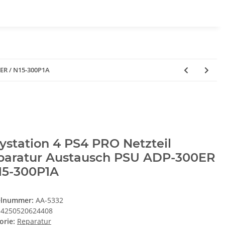
0ER / N15-300P1A
ystation 4 PS4 PRO Netzteil
paratur Austausch PSU ADP-300ER
15-300P1A
elnummer:
AA-5332
4250520624408
orie:
Reparatur