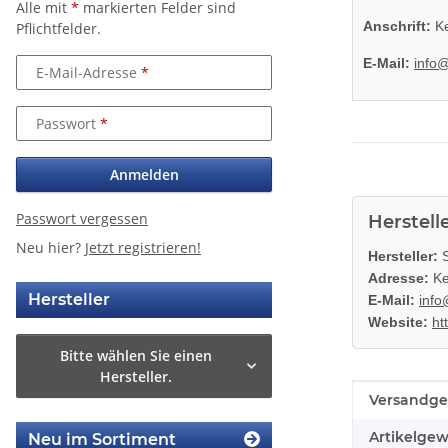
Alle mit
*
markierten Felder sind
Anschrift:
Ke
Pflichtfelder.
E-Mail:
info
E-Mail-Adresse
Passwort
Anmelden
Passwort vergessen
Herstell
Neu hier?
Jetzt registrieren!
Hersteller:
S
Adresse:
Ke
Hersteller
E-Mail:
info
Website:
ht
Bitte wählen Sie einen
Hersteller.
Produkteig
Wert
Versandge
Artikelgew
Neu im Sortiment