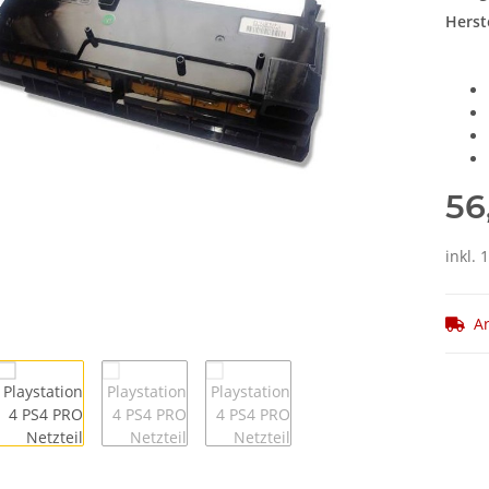
Herste
56
inkl. 
Ar