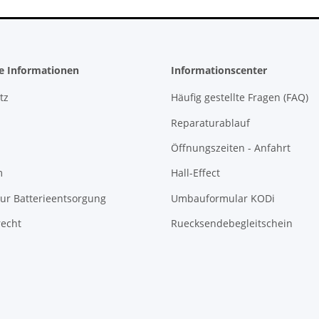
PS5 Controller
he Informationen
Informationscenter
tz
Häufig gestellte Fragen (FAQ)
Reparaturablauf
Öffnungszeiten - Anfahrt
m
Hall-Effect
ur Batterieentsorgung
Umbauformular KODi
recht
Ruecksendebegleitschein