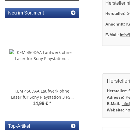
Herstellerin
Neu im Sortiment
Hersteller:
So
Anschrift:
Ke
E-Mail:
info
Hersteller
KEM 450DAA Laufwerk ohne
KEM 450AAA Laufwerk 
Hersteller:
S
Laser für Sony Playstation 3 PS3
Sony Playstation 3 PS3 Slim
Adresse:
Ke
Slim
gebraucht
14,99 €
*
10,99 €
*
E-Mail:
info
Website:
ht
Top-Artikel