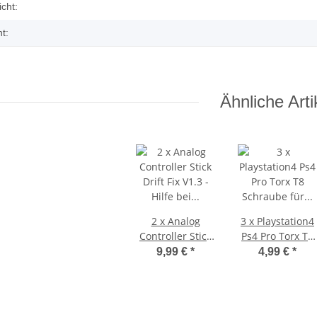
enschaft
cht:
t:
Ähnliche Arti
X 360 Slim
PS3 Playstation 3 Laufwerk
 - 12V -
Flachband Flex Kabel für KES
cht
KEM 450DAA 450EAA Laser Slim
4,79 €
*
2 x Analog
3 x Playstation4
Controller Stick
Ps4 Pro Torx T8
Drift Fix V1.3 -
Schraube für
9,99 €
*
4,99 €
*
Hilfe bei "Figur
CUH-7xx
läuft weg" black
Modelle
für Sony
PlayStation 5