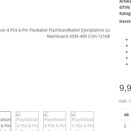
Arti
GTIN:
Kateg
Herste
9,
inkl. 
ab
2