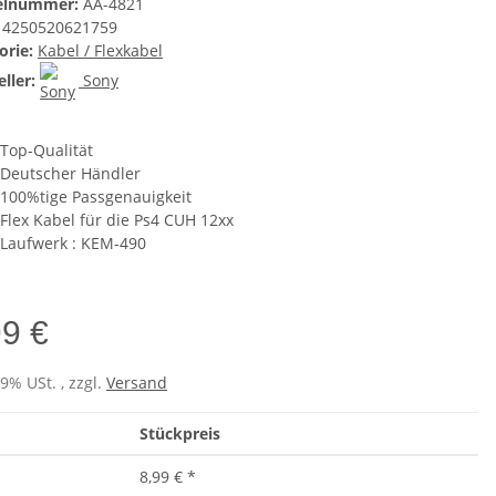
kelnummer:
AA-4821
4250520621759
orie:
Kabel / Flexkabel
ller:
Sony
Top-Qualität
Deutscher Händler
100%tige Passgenauigkeit
Flex Kabel für die Ps4 CUH 12xx
Laufwerk : KEM-490
99 €
19% USt. , zzgl.
Versand
Stückpreis
8,99 €
*