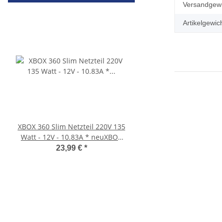
Produkteig
Wert
Versandgewi
Artikelgewich
XBOX 360 Slim Netzteil 220V 135
Original Microsoft XBO
Watt - 12V - 10.83A * neuXBOX
Netzteil 220V 135 Watt
360 Slim Netzteil
10.83A * gebrau
23,99 €
*
36,99 €
*