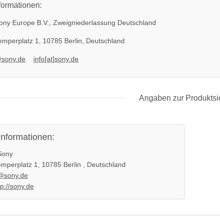
formationen:
ny Europe B.V., Zweigniederlassung Deutschland
mperplatz 1, 10785 Berlin, Deutschland
@sony.de
info[at]sony.de
Angaben zur Produktsi
informationen:
oberteil
Sony Playstation 3 KEM KES
ony
450EAA PS3 Schlitten ohne Laser
mperplatz 1, 10785 Berlin , Deutschland
Blu-Ray Laufwerk 320
12,99 €
*
@sony.de
tp://sony.de