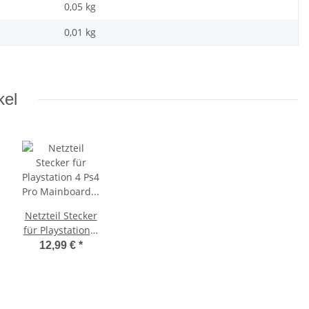
0,05 kg
0,01
kg
kel
Netzteil Stecker
für Playstation 4
Ps4 Pro
12,99 €
*
Mainboard ADP-
300 CR - 4 pin
Version Stecker