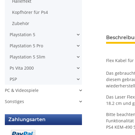
Halleffekt
Kopfhörer für Ps4
Zubehör
Playstation 5
weitere Regis
Beschreib
Playstation 5 Pro
Playstation 5 Slim
Flex Kabel fü
Ps Vita 2000
Das gebrauchte
PSP
diesem gebrau
wiederherstel
PC & Videospiele
Das Laser Flex
Sonstiges
18.2 cm und g
Bitte beachte
Zahlungsarten
Funktionalität
PS4 KEM-490 S