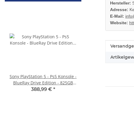
Hersteller:
S
Adresse:
Ke
E-Mail:
info
Website:
ht
Produkteig
Wert
Versandge
Artikelgew
Sony PlayStation 5 - Ps5 Konsole -
XBOX 360 Slim Netzteil
BlueRay Drive Edition - 825GB
Watt - 12V - 10.83A *
CFI-1216A gebraucht
360 Slim Netzte
388,99 €
*
23,99 €
*