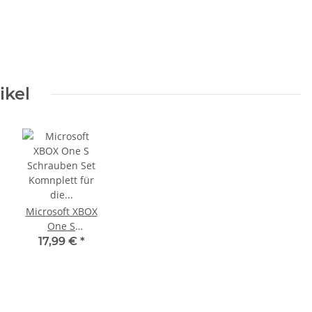
ikel
Microsoft XBOX
One S
Schrauben Set
17,99 €
*
Komnplett für
die Konsole