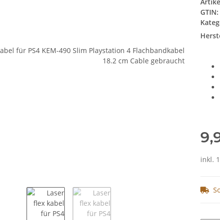
Artik
GTIN:
Kateg
Herste
9,
inkl. 
So