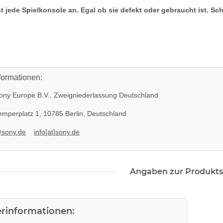
t jede Spielkonsole an. Egal ob sie defekt oder gebraucht ist. Sc
formationen:
ny Europe B.V., Zweigniederlassung Deutschland
mperplatz 1, 10785 Berlin, Deutschland
@sony.de
info[at]sony.de
l APS250
SONY PS3 Slim Netzteil EADP
 gebraucht
185AB Internes Netzteil 220V
Angaben zur Produkts
gerbaucht
29,99 €
*
erinformationen: