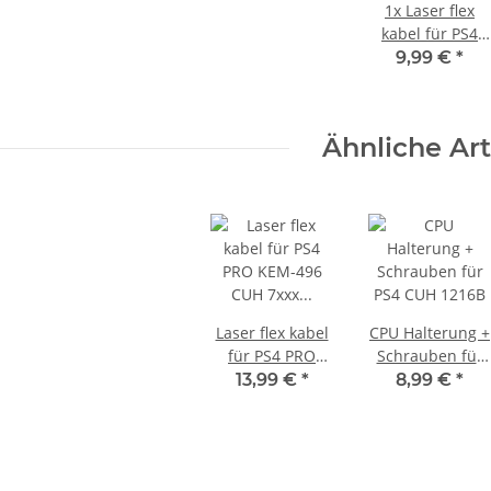
1x
Laser flex
kabel für PS4
KEM-496 KEM-
9,99 €
*
490 Slim
Playstation 4
Flachbandkabel
Ähnliche Art
Cable 18.2 cm
Laser flex kabel
CPU Halterung +
für PS4 PRO
Schrauben für
KEM-496 CUH
PS4 CUH 1216B
13,99 €
*
8,99 €
*
7xxx Playstation
4
Flachbandkabel
Cable für Laser