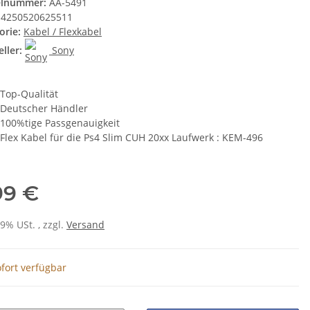
elnummer:
AA-5491
4250520625511
orie:
Kabel / Flexkabel
ller:
Sony
Top-Qualität
Deutscher Händler
100%tige Passgenauigkeit
Flex Kabel für die Ps4 Slim CUH 20xx Laufwerk : KEM-496
99 €
19% USt. , zzgl.
Versand
fort verfügbar