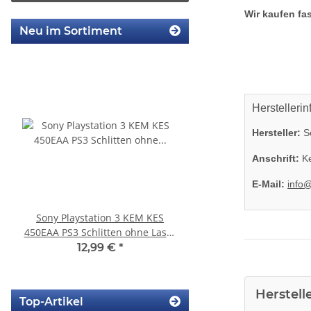
Wir kaufen fas
Neu im Sortiment
Herstellerin
Hersteller:
So
Anschrift:
Ke
E-Mail:
info
Sony Playstation 3 KEM KES
SONY PS3 Slim Netztei
450EAA PS3 Schlitten ohne Laser
internes Netzteil 220V
Blu-Ray Laufwerk 320
12,99 €
*
29,99 €
*
Herstell
Top-Artikel