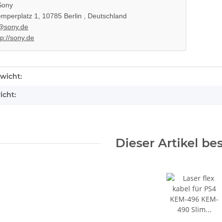
ony
mperplatz 1, 10785 Berlin , Deutschland
@sony.de
tp://sony.de
enschaft
wicht:
icht:
 220V 135
Original Microsoft XBOX 360 Slim
 neuXBOX
Netzteil 220V 135 Watt - 12V -
Dieser Artikel be
il
10.83A * gebraucht
36,99 €
*