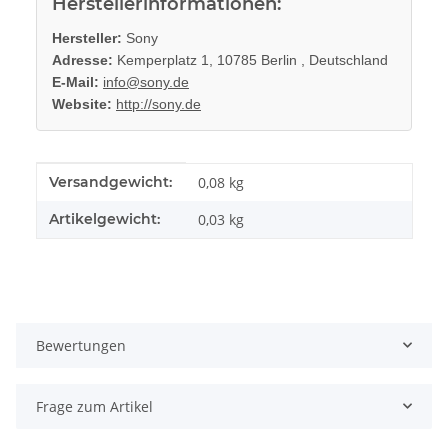
Herstellerinformationen:
Hersteller:
Sony
Adresse:
Kemperplatz 1, 10785 Berlin , Deutschland
E-Mail:
info@sony.de
Website:
http://sony.de
Produkteigenschaft
Wert
Versandgewicht:
0,08 kg
Artikelgewicht:
0,03
kg
Bewertungen
Frage zum Artikel