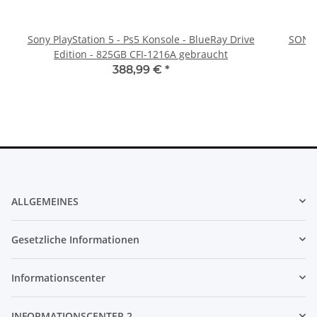
Sony PlayStation 5 - Ps5 Konsole - BlueRay Drive
SONY 
Edition - 825GB CFI-1216A gebraucht
388,99 €
*
ALLGEMEINES
Gesetzliche Informationen
Informationscenter
INFORMATIONSCENTER 2