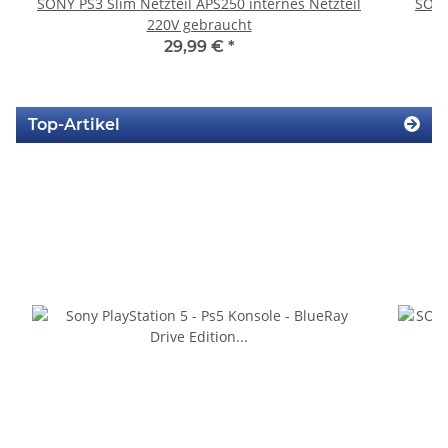
SONY PS3 Slim Netzteil APS250 internes Netzteil
SONY
220V gebraucht
29,99 €
*
Top-Artikel