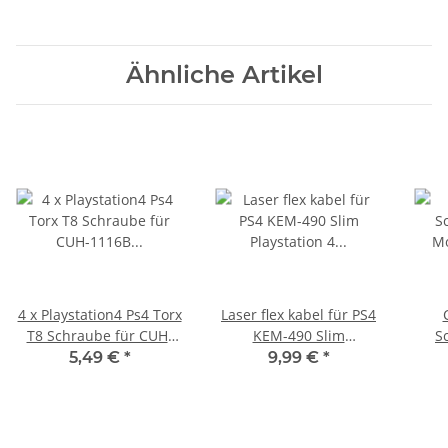
Ähnliche Artikel
4 x Playstation4 Ps4 Torx
Laser flex kabel für PS4
T8 Schraube für CUH-
KEM-490 Slim
S
1116B & CUH-1216B
Playstation 4
Mode
5,49 €
*
9,99 €
*
Modelle
Flachbandkabel 18.2 cm
Cable gebraucht