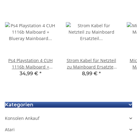
Ps4 Playstation 4 CUH
Strom Kabel für Netzteil
Mic
1116b Maiboard +
zu Mainboard Ersatzteil
Ma
Blueray Mainboard -
Für PS3 Super Slim 4000
34,99 €
*
8,99 €
*
BLOD Fehler
Series CECH-4000
Kategorien
Konsolen Ankauf
Atari