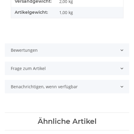
Produkteigenschaft
Wert
Versandgewicht:
2,00 kg
Artikelgewicht:
1,00
kg
Bewertungen
Frage zum Artikel
Benachrichtigen, wenn verfügbar
Ähnliche Artikel