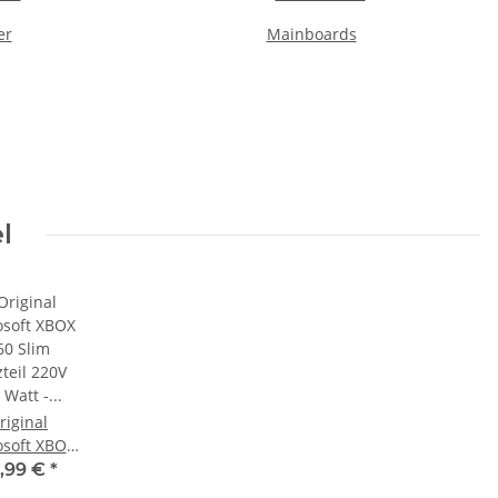
er
Mainboards
l
riginal
osoft XBOX
60 Slim
,99 €
*
teil 220V