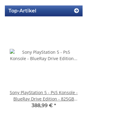
Top-Artikel
Sony PlayStation 5 - Ps5 Konsole -
SONY PlayStation 4™ 
BlueRay Drive Edition - 825GB
FW 7.55 CFW Fähig
CFI-1216A gebraucht
Settings - 500GB CU
388,99 €
*
299,99 €
*