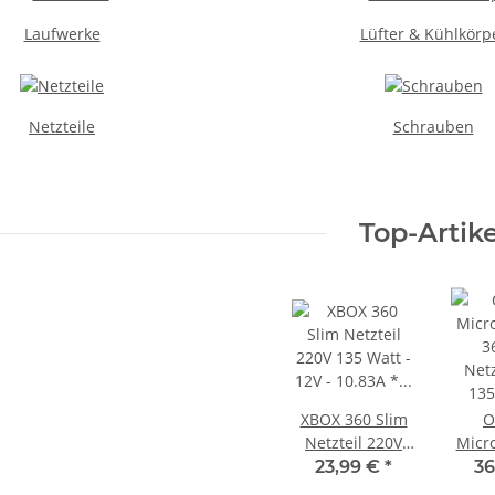
Laufwerke
Lüfter & Kühlkörp
Netzteile
Schrauben
Top-Artike
XBOX 360 Slim
O
Netzteil 220V
Micr
135 Watt - 12V -
3
23,99 €
*
36
10.83A *
Netz