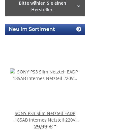
Bitte wählen Sie einen
Hersteller.
Neu im Sortiment
SONY PS3 Slim Netzteil EADP
SONY PS3 Slim Netztei
185AB Internes Netzteil 220V
internes Netzteil 220V
gerbaucht
29,99 €
*
29,99 €
*