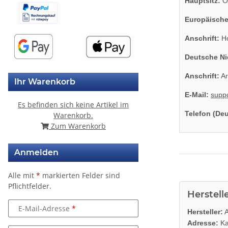
Hauptsitz:
On
Europäische
Anschrift:
Ho
Deutsche Ni
Anschrift:
Ar
Ihr Warenkorb
E-Mail:
supp
Es befinden sich keine Artikel im
Telefon (De
Warenkorb.
Zum Warenkorb
Anmelden
Alle mit
*
markierten Felder sind
Pflichtfelder.
Herstell
E-Mail-Adresse
Hersteller:
A
Adresse:
Ka