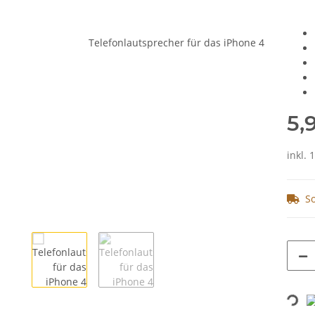
5,
inkl. 
So