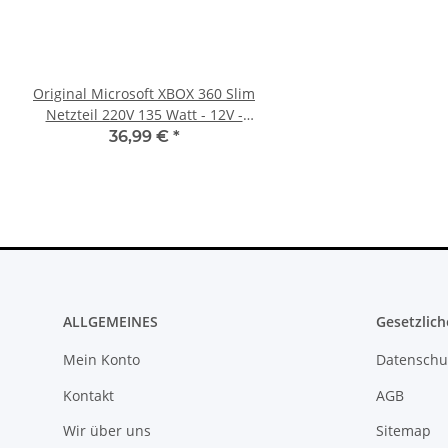
Original Microsoft XBOX 360 Slim
Sony PlayStation 5 - Ps5
Netzteil 220V 135 Watt - 12V -
BlueRay Drive Edition
10.83A * gebraucht
CFI-1216A gebrau
36,99 €
*
388,99 €
*
ALLGEMEINES
Gesetzlich
Mein Konto
Datenschu
Kontakt
AGB
Wir über uns
Sitemap