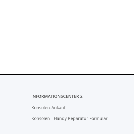
osoft XBOX 360 Slim
Sony PlayStation 5 - Ps5 Konsole -
SO
V 135 Watt - 12V -
BlueRay Drive Edition - 825GB
FW 
 * gebraucht
CFI-1216A gebraucht
,99 €
*
388,99 €
*
INFORMATIONSCENTER 2
Konsolen-Ankauf
Konsolen - Handy Reparatur Formular