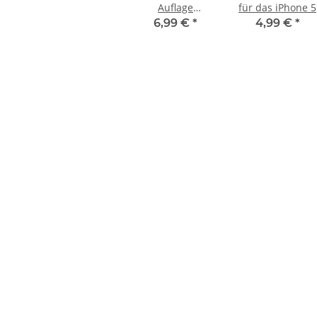
Auflage
für das iPhone 5
Frontglas Frame
6,99 €
*
4,99 €
*
Rahmen Deko
Rahmen Weiss
k ohne
KEM 450AAA Laufwerk oberteil
Sony Playsta
 3 PS3
Sony Playstation 3 PS3 Slim
Laufwerk ohn
gebraucht
Eratz
10,99 €
*
14