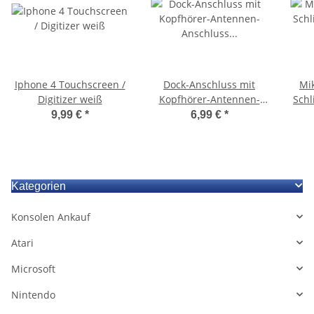
Iphone 4 Touchscreen /
Dock-Anschluss mit
Mi
Digitizer weiß
Kopfhörer-Antennen-
Schl
Anschluss für das
Ers
9,99 €
*
6,99 €
*
iPhone 5 - Weiss/ Silber
und 
Kategorien
Konsolen Ankauf
Atari
Microsoft
Nintendo