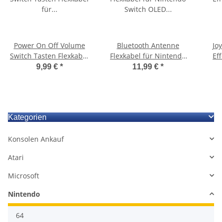
Power On Off Volume
Bluetooth Antenne
Jo
Switch Tasten Flexkabel
Flexkabel für Nintendo
Eff
für Nintendo Switch
Switch OLED Konsole
Nint
9,99 €
*
11,99 €
*
oled Konsole
Ersatz
Kategorien
Konsolen Ankauf
Atari
Microsoft
Nintendo
64