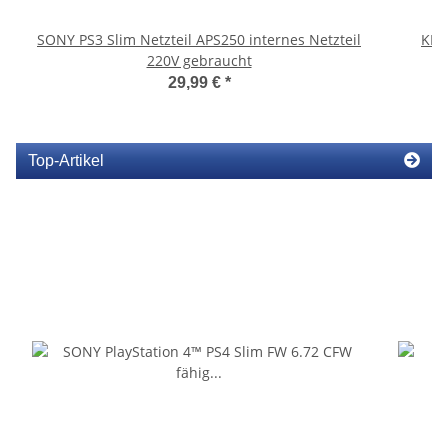
SONY PS3 Slim Netzteil APS250 internes Netzteil
KEM
220V gebraucht
29,99 €
*
Top-Artikel