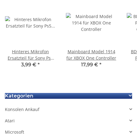
Hinteres Mikrofon
Mainboard Model 1914
BD
Ersatzteil für Sony Ps5
für XBOX One Controller
P
Playstation 5 Controller
C
3,99 €
*
17,99 €
*
BDM-010
Pla
Kategorien
Konsolen Ankauf
Atari
Microsoft