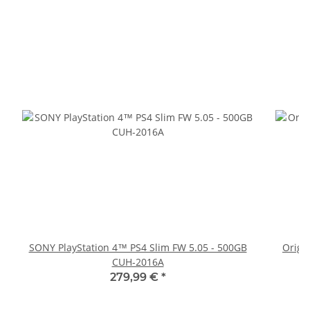
SONY PlayStation 4™ PS4 Slim FW 5.05 - 500GB
Origi
CUH-2016A
279,99 €
*