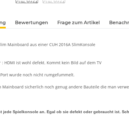
terkarten anzeigen
ung
Bewertungen
Frage zum Artikel
Benachr
Slim Mainboard aus einer CUH 2016A SlimKonsole
r : HDMI ist wohl defekt. Kommt kein Bild auf dem TV
Port wurde noch nicht rumgefummelt.
m Mainboard sicherlich noch genug andere Bauteile die man verw
t jede Spielkonsole an. Egal ob sie defekt oder gebraucht ist. Sc