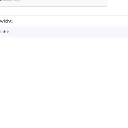
enschaft
wicht:
icht: