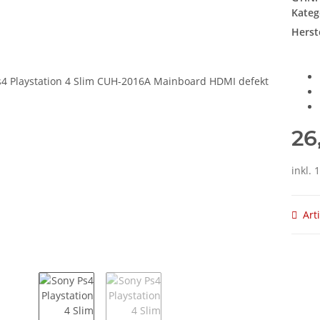
Kateg
Herste
26
inkl. 
Art