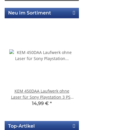
Neu im Sortiment
KEM 450DAA Laufwerk ohne
Sony Playstation 3 
Laser für Sony Playstation 3 PS3
450EAA PS3 Schlitten o
Slim
Blu-Ray Laufwerk
14,99 €
*
12,99 €
*
Top-Artikel