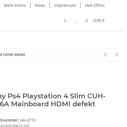
Mein Konto
News
Impressum
Hall-Effect
0,00 €
rd HDMI defekt
y Ps4 Playstation 4 Slim CUH-
16A Mainboard HDMI defekt
elnummer:
AA-4715
4250520621292