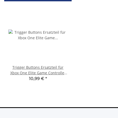
Trigger Buttons Ersatzteil für
Xbox 360 Netzteil (PAL) 
Xbox One Elite Game Controller
12V - 12,1A für Ja
Silber
Mainboards gebra
10,99 €
*
22,99 €
*