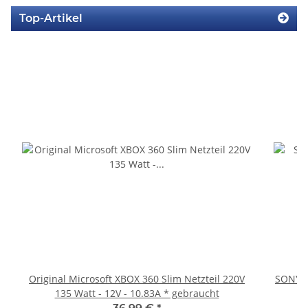
Top-Artikel
Original Microsoft XBOX 360 Slim Netzteil 220V
SONY P
135 Watt - 12V - 10.83A * gebraucht