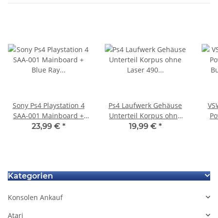
Sony Ps4 Playstation 4
Ps4 Laufwerk Gehäuse
VS
SAA-001 Mainboard +
Unterteil Korpus ohne
Po
Blue Ray Mainboard
Laser 490 CUH-1216B für
Butt
23,99 €
*
19,99 €
*
Defekt - BLOD
KEM-490 Laser
Kategorien
Konsolen Ankauf
Atari