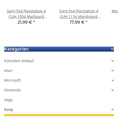
Sony Ps4 Playstation 4
Sony Ps4 Playstation 4
Mic
CUH 1004 Maiboard
CUH 1116 Mainboard
HDMI Defekt
Defekt Stecker am
Lauf
21,99 €
*
17,99 €
*
Mainboard abgerissen
-
Kategorien
Konsolen Ankauf
Atari
Microsoft
Nintendo
Sega
Sony