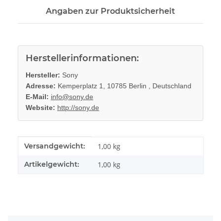
Angaben zur Produktsicherheit
Herstellerinformationen:
Hersteller:
Sony
Adresse:
Kemperplatz 1, 10785 Berlin , Deutschland
E-Mail:
info@sony.de
Website:
http://sony.de
Produkteigenschaft
Wert
Versandgewicht:
1,00 kg
Artikelgewicht:
1,00
kg