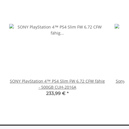
SONY PlayStation 4™ PS4 Slim FW 6.72 CFW fähig
Sony Pl
- 500GB CUH-2016A
233,99 €
*