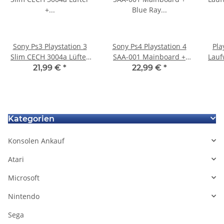
Sony Ps3 Playstation 3
Sony Ps4 Playstation 4
Pla
Slim CECH 3004a Lüfter
SAA-001 Mainboard +
Lauf
+ Kühlkörper + Bleche +
Blue Ray Mainboard
496
21,99 €
*
22,99 €
*
Schrauben gebraucht
Defekt - geht an und
sofort aus
Kategorien
Konsolen Ankauf
Atari
Microsoft
Nintendo
Sega