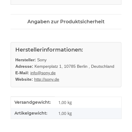
Angaben zur Produktsicherheit
Herstellerinformationen:
Hersteller:
Sony
Adresse:
Kemperplatz 1, 10785 Berlin , Deutschland
E-Mail:
info@sony.de
Website:
http://sony.de
Produkteigenschaft
Wert
Versandgewicht:
1,00 kg
Artikelgewicht:
1,00
kg