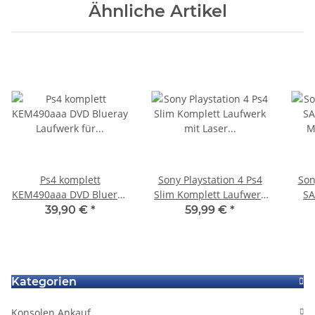
Ähnliche Artikel
Ps4 komplett
Sony Playstation 4 Ps4
Son
KEM490aaa DVD Blueray
Slim Komplett Laufwerk
SA
Laufwerk für
mit Laser 490 CUH-
39,90 €
*
59,99 €
*
Playstation4 CUH1004B -
2016B
CUH1116B gebraucht
Kategorien
Konsolen Ankauf