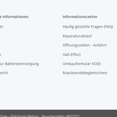
e Informationen
Informationscenter
tz
Häufig gestellte Fragen (FAQ)
Reparaturablauf
Öffnungszeiten - Anfahrt
m
Hall-Effect
ur Batterieentsorgung
Umbauformular KODi
recht
Ruecksendebegleitschein
Zone – Polichronis Maltsos
Besucherzähler: 4453353