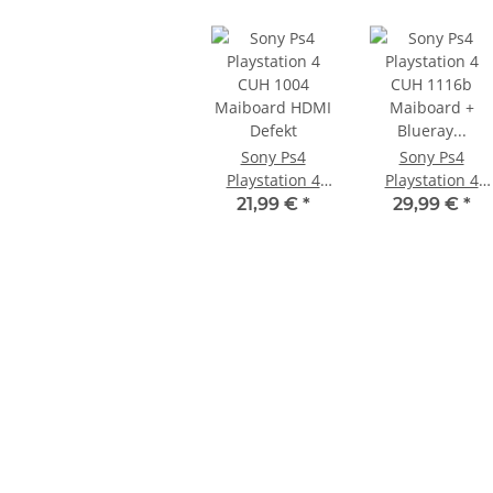
Sony Ps4
Sony Ps4
Playstation 4
Playstation 4
CUH 1004
CUH 1116b
21,99 €
*
29,99 €
*
Maiboard HDMI
Maiboard +
Defekt
Blueray
Mainboard
Laufwerk zieht
nicht ein
k ohne
KEM 450AAA Laufwerk oberteil
 3 PS3
Sony Playstation 3 PS3 Slim
t
gebraucht
10,99 €
*