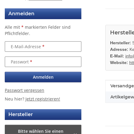
Anmelden
Alle mit
*
markierten Felder sind
Herstell
Pflichtfelder.
Hersteller:
S
E-Mail-Adresse
Adresse:
Ke
E-Mail:
info
Passwort
Website:
ht
Anmelden
Produkteig
Wert
Versandge
Passwort vergessen
Artikelgew
Neu hier?
Jetzt registrieren!
Hersteller
Bitte wählen Sie einen