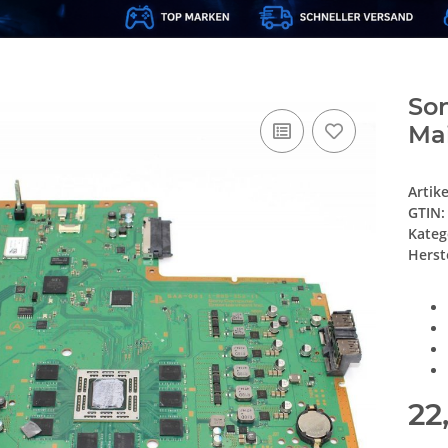
Son
Ma
Artik
GTIN:
Kateg
Herste
22