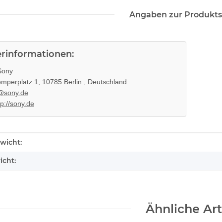
Angaben zur Produkts
erinformationen:
ony
mperplatz 1, 10785 Berlin , Deutschland
@sony.de
tp://sony.de
enschaft
wicht:
icht:
Ähnliche Art