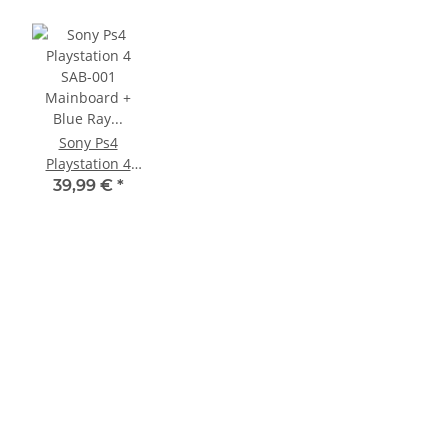
Sony Ps4
Playstation 4
SAB-001
39,99 €
*
Mainboard +
Blue Ray
Mainboard
Defekt - HDMI
Defekt