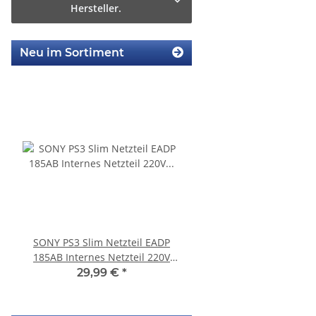
Hersteller.
Neu im Sortiment
SONY PS3 Slim Netzteil EADP
KEM 450AAA Laufwer
185AB Internes Netzteil 220V
Laser für Sony Playstation
gerbaucht
Slim gebrauch
29,99 €
*
14,99 €
*