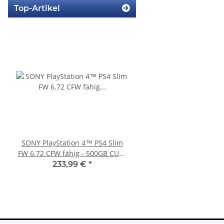
Top-Artikel
SONY PlayStation 4™ PS4 Slim
SONY PlayStation 4™ 
FW 6.72 CFW fähig - 500GB CUH-
FW 7.55 CFW Fähig
2016A
Settings - 500GB CU
233,99 €
*
299,99 €
*