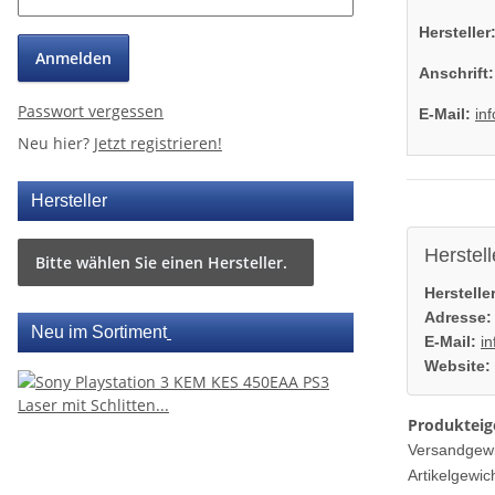
Hersteller
Anmelden
Anschrift:
Passwort vergessen
E-Mail:
in
Neu hier?
Jetzt registrieren!
Hersteller
Herstell
Bitte wählen Sie einen Hersteller.
Hersteller
Adresse:
Neu im Sortiment
E-Mail:
i
Website:
Produkteig
Versandgewi
Artikelgewich