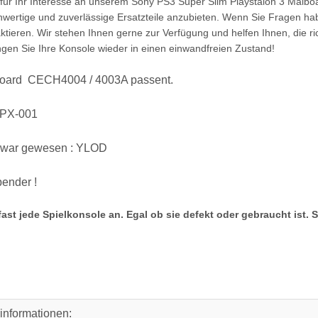
für Ihr Interesse an unserem Sony PS3 Super Slim Playstaion 3 Maibo
ertige und zuverlässige Ersatzteile anzubieten. Wenn Sie Fragen habe
ktieren. Wir stehen Ihnen gerne zur Verfügung und helfen Ihnen, die ric
ingen Sie Ihre Konsole wieder in einen einwandfreien Zustand!
oard CECH4004 / 4003A passent.
MPX-001
 war gewesen : YLOD
pender !
fast jede Spielkonsole an. Egal ob sie defekt oder gebraucht ist. 
rinformationen: