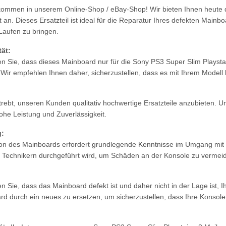
llkommen in unserem Online-Shop / eBay-Shop! Wir bieten Ihnen heut
 an. Dieses Ersatzteil ist ideal für die Reparatur Ihres defekten Mainb
Laufen zu bringen.
tät:
ten Sie, dass dieses Mainboard nur für die Sony PS3 Super Slim Play
. Wir empfehlen Ihnen daher, sicherzustellen, dass es mit Ihrem Modell
trebt, unseren Kunden qualitativ hochwertige Ersatzteile anzubieten. U
hohe Leistung und Zuverlässigkeit.
:
tion des Mainboards erfordert grundlegende Kenntnisse im Umgang mit 
en Technikern durchgeführt wird, um Schäden an der Konsole zu vermei
en Sie, dass das Mainboard defekt ist und daher nicht in der Lage ist,
d durch ein neues zu ersetzen, um sicherzustellen, dass Ihre Konsol