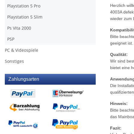
Herzlich wi
Playstation 5 Pro
4003A defekt
Playstation 5 Slim
wieder zum 
Ps Vita 2000
Kompatibili
Bitte beach
PSP
geeignet ist
PC & Videospiele
Qualität:
Sonstiges
Wir sind bes
bietet eine 
Anwendung
Zahlungsarten
Die Installa
qualifiziert
Hinweis:
Bitte beacht
das Mainboar
Fazit: