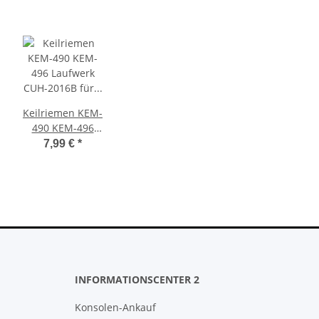
Keilriemen KEM-
490 KEM-496
Laufwerk CUH-
7,99 €
*
2016B für
Playstation 4 Ps4
Slim
INFORMATIONSCENTER 2
Konsolen-Ankauf