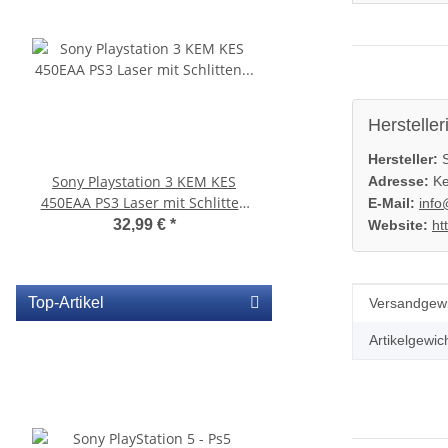
Hersteller
Hersteller:
S
Sony Playstation 3 KEM KES
SONY PS3 Slim Netztei
Adresse:
Ke
450EAA PS3 Laser mit Schlitten
internes Netzteil 220V
E-Mail:
info
Blu-Ray Laufwerk gebraucht
32,99 €
*
29,99 €
*
Website:
ht
Produkteig
Wert
Top-Artikel
Versandgewi
Artikelgewich