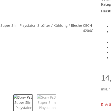
Kateg
Herste
14
inkl. 
Art