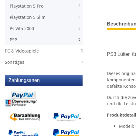
Playstation 5 Pro
Playstation 5 Slim
weitere Regis
Beschreibu
Ps Vita 2000
PSP
PC & Videospiele
PS3 Lüfter 
Sonstiges
Dieses origin
Komponenten 
Zahlungsarten
defekte Konso
Durch die zuve
und die Leistu
Produktdetail
Modell: