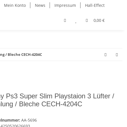
Mein Konto
News
Impressum
Hall-Effect
0,00 €
ung / Bleche CECH-4204C
y Ps3 Super Slim Playstaion 3 Lüfter /
lung / Bleche CECH-4204C
kelnummer:
AA-5696
4250520626693