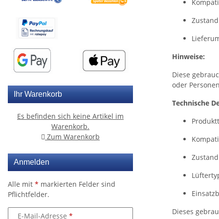
Kompatib
Zustand:
Lieferum
Hinweise:
Diese gebrauc
oder Personen
Ihr Warenkorb
Technische De
Es befinden sich keine Artikel im
Produktt
Warenkorb.
Zum Warenkorb
Kompatib
Zustand
Anmelden
Lüfterty
Alle mit
*
markierten Felder sind
Einsatz
Pflichtfelder.
Dieses gebrau
E-Mail-Adresse