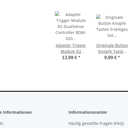
4 Slim FW
Sony PlayStation 5 - Ps5 Konsole -
ettings -
Digital Edition- 825GB CFI-1016B
Adapter Trigger
Originale Button
6A
gebraucht
395,00 €
*
Module R2
Knöpfe Tasten
DualSense
9-teiliges Set
13,99 €
*
9,99 €
*
Controller BDM-
Galactic Purple
020 Ersatzteil
Für Playstation5
für Sony
PS5 Controller
Playstation 5
PS5
he Informationen
Informationscenter
tz
Häufig gestellte Fragen (FAQ)