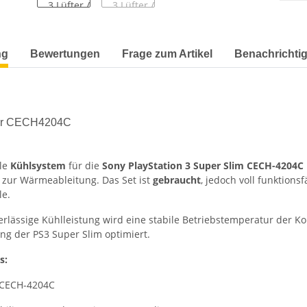
terkarten anzeigen
ng
Bewertungen
Frage zum Artikel
Benachrichti
für CECH4204C
ale
Kühlsystem
für die
Sony PlayStation 3 Super Slim CECH-4204C
zur Wärmeableitung. Das Set ist
gebraucht
, jedoch voll funktions
le.
rlässige Kühlleistung wird eine stabile Betriebstemperatur der Ko
ng der PS3 Super Slim optimiert.
s:
 CECH-4204C