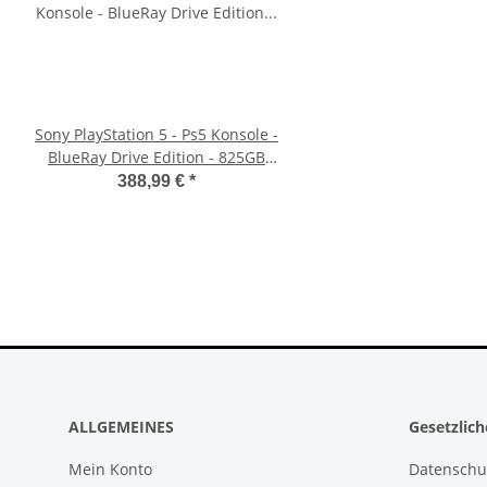
Sony PlayStation 5 - Ps5 Konsole -
SONY PlayStation 4™ PS
BlueRay Drive Edition - 825GB
7.55 CFW Fähig Debug S
CFI-1216A gebraucht
500GB CUH-201
388,99 €
*
299,99 €
*
ALLGEMEINES
Gesetzlic
Mein Konto
Datenschu