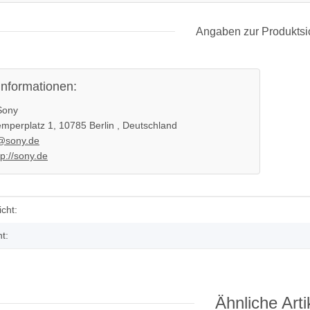
Angaben zur Produktsi
informationen:
ony
l APS250
SONY PS3 Slim Netzteil EADP
mperplatz 1, 10785 Berlin , Deutschland
 gebraucht
220BB Internes Netzteil 220V
@sony.de
gebraucht
29,99 €
*
tp://sony.de
enschaft
cht:
t:
Ähnliche Arti