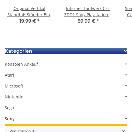
Original Vertikal
Internes Laufwerk CFI-
Son
Standfuß Ständer Blu-
ZDD1 Sony Playstation 5
CU
Ray Disc-Version für
Ps5 Slim CFI-2016A EDM-
19,99 €
*
89,99 €
*
Sony Ps5 Playstation5
040 + Gehäuse Oberteil
weiss
Kategorien
Konsolen Ankauf
Atari
Microsoft
Nintendo
Sega
Sony
Playstation 1