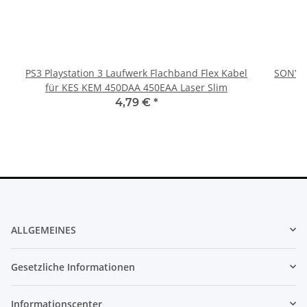
PS3 Playstation 3 Laufwerk Flachband Flex Kabel
SONY P
für KES KEM 450DAA 450EAA Laser Slim
4,79 €
*
ALLGEMEINES
Gesetzliche Informationen
Informationscenter