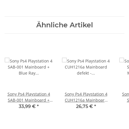
Ähnliche Artikel
Sony Ps4 Playstation 4
Sony Ps4 Playstation 4
Son
SAB-001 Mainboard +
CUH1216a Mainboard
Sli
Blue Ray Mainboard
defekt - CE-36329-3
Ma
33,99 €
*
26,75 €
*
Defekt - SU-30631-3