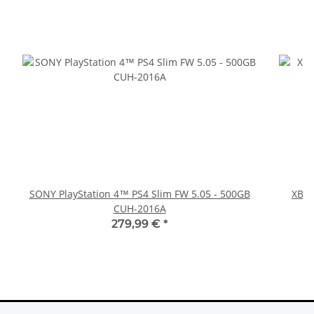
SONY PlayStation 4™ PS4 Slim FW 5.05 - 500GB
XBOX
CUH-2016A
279,99 €
*