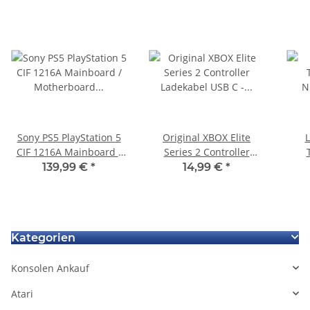
Sony PS5 PlayStation 5
Original XBOX Elite
L
CIF 1216A Mainboard /
Series 2 Controller
Motherboard EDM-030
Ladekabel USB C -
Nin
139,99 €
*
14,99 €
*
Defekt - Startet nicht
gebraucht
HEG
Kategorien
Konsolen Ankauf
Atari