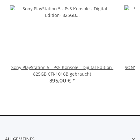
Sony PlayStation 5 - Ps5 Konsole - Digital Edition-
SONY P
825GB CFI-1016B gebraucht
395,00 €
*
ALLGEMEINES