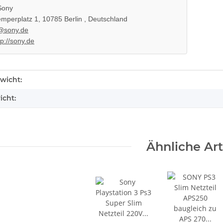
ony
mperplatz 1, 10785 Berlin , Deutschland
@sony.de
tp://sony.de
enschaft
wicht:
icht:
Ähnliche Art