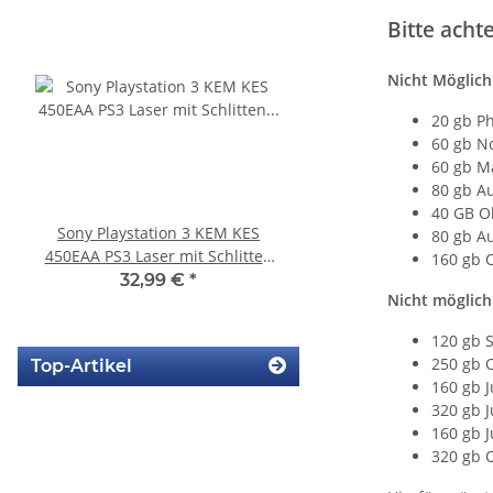
Bitte acht
Nicht Möglich
20 gb P
60 gb N
60 gb M
80 gb A
40 GB O
Sony Playstation 3 KEM KES
Sony Playstation 3 
80 gb A
450EAA PS3 Laser mit Schlitten
450EAA PS3 Schlitten o
160 gb 
Blu-Ray Laufwerk gebraucht
Blu-Ray Laufwerk
32,99 €
*
12,99 €
*
Nicht möglich
120 gb 
250 gb 
Top-Artikel
160 gb J
320 gb 
160 gb J
320 gb 