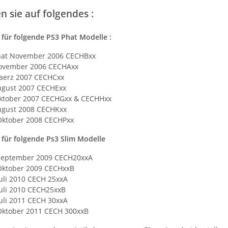
en sie auf folgendes :
 für folgende PS3 Phat Modelle :
hat November 2006 CECHBxx
ovember 2006 CECHAxx
aerz 2007 CECHCxx
ugust 2007 CECHExx
ktober 2007 CECHGxx & CECHHxx
KEM KES
KEM 450AAA Laufwerk oberteil
ugust 2008 CECHKxx
hne Laser
Sony Playstation 3 PS3 Slim
Oktober 2008 CECHPxx
 320
gebraucht
10,99 €
*
 für folgende Ps3 Slim Modelle
September 2009 CECH20xxA
Oktober 2009 CECHxxB
uli 2010 CECH 25xxA
Juli 2010 CECH25xxB
uli 2011 CECH 30xxA
Oktober 2011 CECH 300xxB