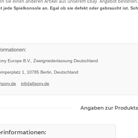
en sie einen anderen Artikel aus unserem Ebay Angebot bestellen
t jede Spielkonsole an. Egal ob sie defekt oder gebraucht ist. Sc
 220V 135
SONY PlayStation 4™ PS4 Slim
formationen:
 neuXBOX
FW 5.05 - 500GB CUH-2016A
il
279,99 €
*
ny Europe B.V., Zweigniederlassung Deutschland
mperplatz 1, 10785 Berlin, Deutschland
@sony.de
info[at]sony.de
Angaben zur Produkts
erinformationen: