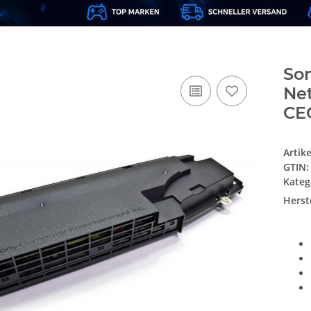
Son
Net
CE
Artik
GTIN:
Kateg
Herste