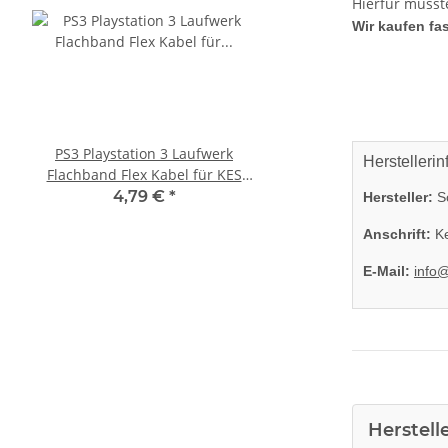
Hierfür müsst
Wir kaufen fas
PS3 Playstation 3 Laufwerk
XBOX 360 Slim Netzteil
Herstellerin
Flachband Flex Kabel für KES
Watt - 12V - 10.83A *
KEM 450DAA 450EAA Laser Slim
360 Slim Netzte
4,79 €
*
23,99 €
*
Hersteller:
So
Anschrift:
Ke
E-Mail:
info
Herstell