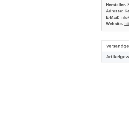
Hersteller:
S
Adresse:
Ke
E-Mail:
info
Website:
ht
Produkteig
Wert
Versandge
Artikelgew