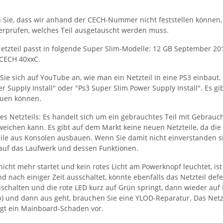
n Sie, dass wir anhand der CECH-Nummer nicht feststellen können, 
erprüfen, welches Teil ausgetauscht werden muss.
Netzteil passt in folgende Super Slim-Modelle: 12 GB September 
CECH 40xxC.
Sie sich auf YouTube an, wie man ein Netzteil in eine PS3 einbaut. 
r Supply Install" oder "Ps3 Super Slim Power Supply Install". Es gibt
auen können.
s Netzteils: Es handelt sich um ein gebrauchtes Teil mit Gebrauch
eichen kann. Es gibt auf dem Markt keine neuen Netzteile, da die 
ile aus Konsolen ausbauen. Wenn Sie damit nicht einverstanden sin
 auf das Laufwerk und dessen Funktionen.
 nicht mehr startet und kein rotes Licht am Powerknopf leuchtet, is
nd nach einiger Zeit ausschaltet, könnte ebenfalls das Netzteil de
nschalten und die rote LED kurz auf Grün springt, dann wieder auf
p) und dann aus geht, brauchen Sie eine YLOD-Reparatur. Das Netzt
iegt ein Mainboard-Schaden vor.