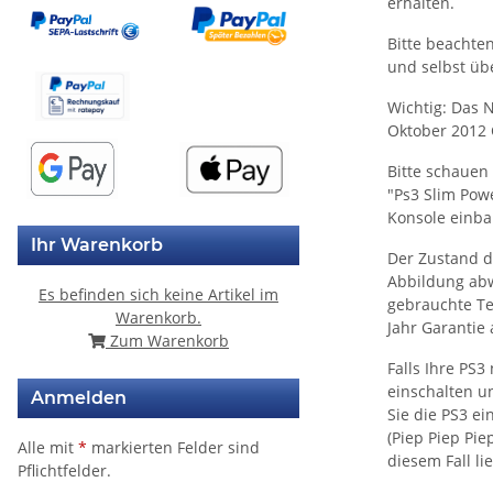
erhalten.
Bitte beachte
und selbst üb
Wichtig: Das 
Oktober 2012 
Bitte schauen 
"Ps3 Slim Powe
Konsole einb
Ihr Warenkorb
Der Zustand de
Abbildung abw
Es befinden sich keine Artikel im
gebrauchte Te
Warenkorb.
Jahr Garantie
Zum Warenkorb
Falls Ihre PS3
einschalten u
Anmelden
Sie die PS3 ei
(Piep Piep Pie
Alle mit
*
markierten Felder sind
diesem Fall l
Pflichtfelder.