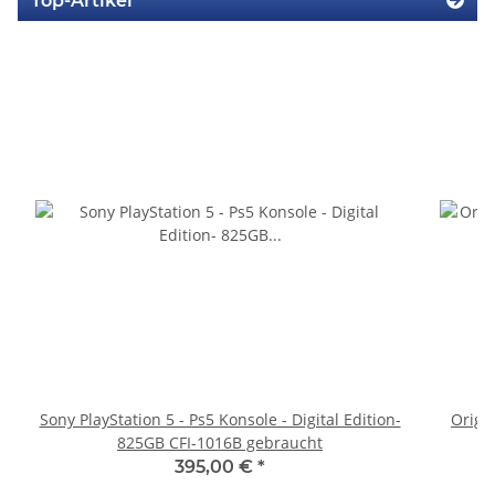
Top-Artikel
Sony PlayStation 5 - Ps5 Konsole - Digital Edition-
Origi
825GB CFI-1016B gebraucht
395,00 €
*