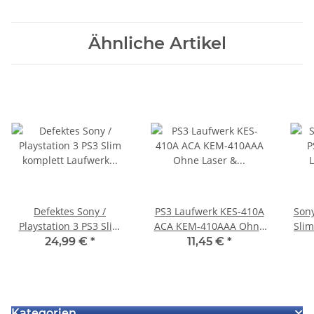
Ähnliche Artikel
Defektes Sony /
PS3 Laufwerk KES-410A
Sony
Playstation 3 PS3 Slim
ACA KEM-410AAA Ohne
Slim
komplett Laufwerk Laser
Laser & Platine
L
24,99 €
*
11,45 €
*
KEM-450DAA 450DAA
4
KEM450DA - Zieht CD
ein aber liest nichts
Kategorien