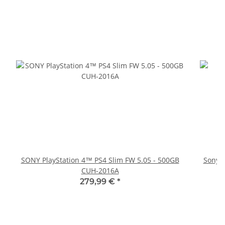
SONY PlayStation 4™ PS4 Slim FW 5.05 - 500GB
Sony P
CUH-2016A
279,99 €
*