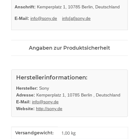
Anschrift:
Kemperplatz 1, 10785 Berlin, Deutschland
E-Mail:
info@sony.de
info[at]sony.de
Angaben zur Produktsicherheit
Herstellerinformationen:
Hersteller:
Sony
Adresse:
Kemperplatz 1, 10785 Berlin , Deutschland
E-Mail:
info@sony.de
Website:
http://sony.de
Produkteigenschaft
Wert
Versandgewicht:
1,00 kg