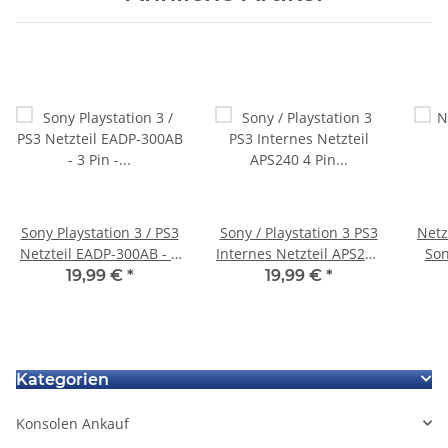
Sony Playstation 3 / PS3
Sony / Playstation 3 PS3
Netz
Netzteil EADP-300AB - 3
Internes Netzteil APS240
Son
Pin - gebraucht
4 Pin gebraucht guter
CECH
19,99 €
*
19,99 €
*
Zustand
Kategorien
Konsolen Ankauf