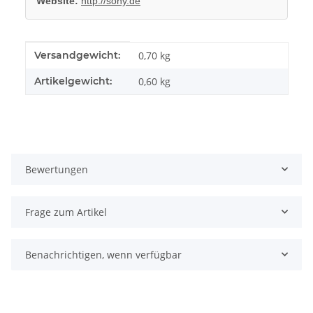
Website:
http://sony.de
Produkteigenschaft
Wert
Versandgewicht:
0,70 kg
Artikelgewicht:
0,60
kg
Bewertungen
Frage zum Artikel
Benachrichtigen, wenn verfügbar