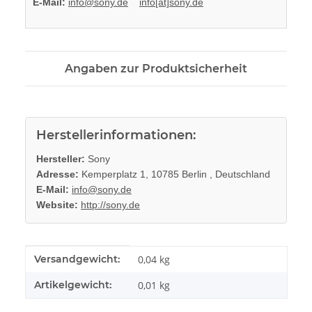
E-Mail:
info@sony.de
info[at]sony.de
Angaben zur Produktsicherheit
Herstellerinformationen:
Hersteller:
Sony
Adresse:
Kemperplatz 1, 10785 Berlin , Deutschland
E-Mail:
info@sony.de
Website:
http://sony.de
Produkteigenschaft
Wert
Versandgewicht:
0,04 kg
Artikelgewicht:
0,01
kg