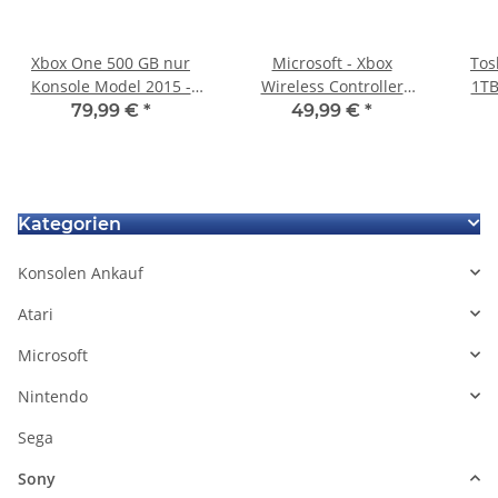
Xbox One 500 GB nur
Microsoft - Xbox
Tos
Konsole Model 2015 -
Wireless Controller
1TB
500 GB gebraucht
Pulse Red
79,99 €
*
49,99 €
*
540
SA
Kategorien
Konsolen Ankauf
Atari
Microsoft
Nintendo
Sega
Sony