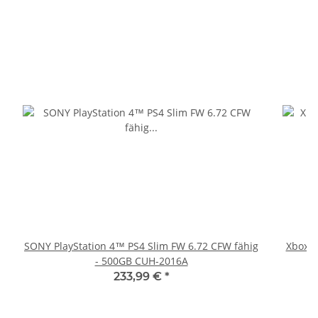
SONY PlayStation 4™ PS4 Slim FW 6.72 CFW fähig
Xbox 36
- 500GB CUH-2016A
233,99 €
*