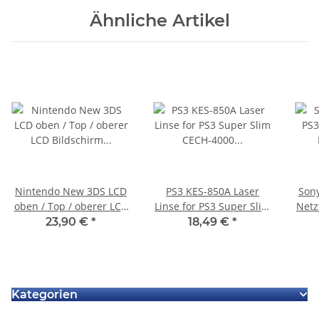
Ähnliche Artikel
Nintendo New 3DS LCD
PS3 KES-850A Laser
Sony
oben / Top / oberer LCD
Linse for PS3 Super Slim
Netz
Bildschirm Display *neu
CECH-4000 Playstation 3
23,90 €
*
18,49 €
*
Kategorien