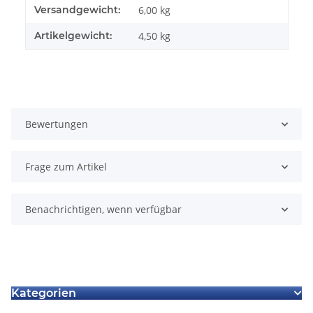
Produkteigenschaft
Wert
Versandgewicht:
6,00 kg
Artikelgewicht:
4,50
kg
Bewertungen
Frage zum Artikel
Benachrichtigen, wenn verfügbar
Kategorien