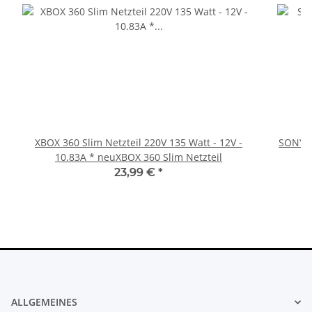
XBOX 360 Slim Netzteil 220V 135 Watt - 12V -
SONY P
10.83A * neuXBOX 360 Slim Netzteil
23,99 €
*
ALLGEMEINES