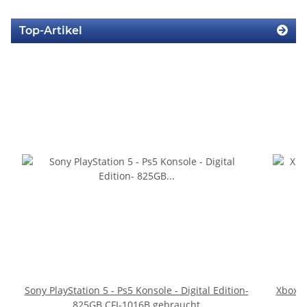
Top-Artikel
Sony PlayStation 5 - Ps5 Konsole - Digital Edition-
Xbox 36
825GB CFI-1016B gebraucht