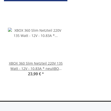
XBOX 360 Slim Netzteil 220V 135
Sony PlayStation 5 - Ps5
Watt - 12V - 10.83A * neuXBOX
BlueRay Drive Edition
360 Slim Netzteil
CFI-1216A gebrau
23,99 €
*
388,99 €
*