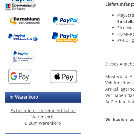
Lieferumfang:
PlaySta
Einstel
Stromka
HDMI-Ka
Ps4 Orig
Dieses Angebo
Musterbild! A
Voll funktion
Artikel lager
Wir haben das
Ihr Warenkorb
Außerdem habe
Es befinden sich keine Artikel im
Warenkorb.
Wir kaufen fas
Zum Warenkorb