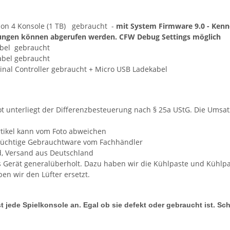
tion 4 Konsole (1 TB) gebraucht -
mit System Firmware 9.0 - Ken
lungen können abgerufen werden. CFW Debug Settings möglich
bel gebraucht
bel gebraucht
inal Controller gebraucht + Micro USB Ladekabel
t unterliegt der Differenzbesteuerung nach § 25a UStG. Die Umsa
rtikel kann vom Foto abweichen
stüchtige Gebrauchtware vom Fachhändler
nd, Versand aus Deutschland
 Gerät generalüberholt. Dazu haben wir die Kühlpaste und Kühlpa
n wir den Lüfter ersetzt.
t jede Spielkonsole an. Egal ob sie defekt oder gebraucht ist. Sc