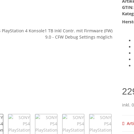
Arti
GTIN:
Kateg
Herste
22
inkl. 
Art