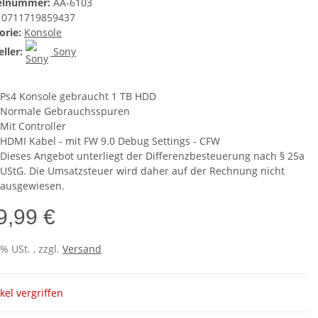
kelnummer:
AA-6103
0711719859437
orie:
Konsole
ller:
Sony
Ps4 Konsole gebraucht 1 TB HDD
Normale Gebrauchsspuren
Mit Controller
HDMI Kabel - mit FW 9.0 Debug Settings - CFW
Dieses Angebot unterliegt der Differenzbesteuerung nach § 25a
UStG. Die Umsatzsteuer wird daher auf der Rechnung nicht
ausgewiesen.
9,99 €
0% USt. , zzgl.
Versand
ikel vergriffen