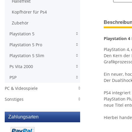
Halleffekt
Kopfhörer für Ps4
weitere Regis
Beschreibu
Zubehör
Playstation 5
Playstation 4
Playstation 5 Pro
PlayStation 4
Den Kern der P
Playstation 5 Slim
Grafikprozesso
Ps Vita 2000
Ein neuer, ho
PSP
Der DualShock
PC & Videospiele
PS4 integriert
PlayStation P
Sonstiges
neue Titel en
Zahlungsarten
Hierbei hande