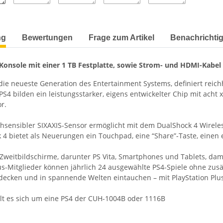
terkarten anzeigen
ng
Bewertungen
Frage zum Artikel
Benachrichti
 Konsole mit einer 1 TB Festplatte, sowie Strom- und HDMI-Kabel
, die neueste Generation des Entertainment Systems, definiert reic
S4 bilden ein leistungsstarker, eigens entwickelter Chip mit acht
r.
chsensibler SIXAXIS-Sensor ermöglicht mit dem DualShock 4 Wirele
 4 bietet als Neuerungen ein Touchpad, eine “Share”-Taste, eine
 Zweitbildschirme, darunter PS Vita, Smartphones und Tablets, dam
lus-Mitglieder können jährlich 24 ausgewählte PS4-Spiele ohne zus
tdecken und in spannende Welten eintauchen – mit PlayStation Plus
lt es sich um eine PS4 der CUH-1004B oder 1116B