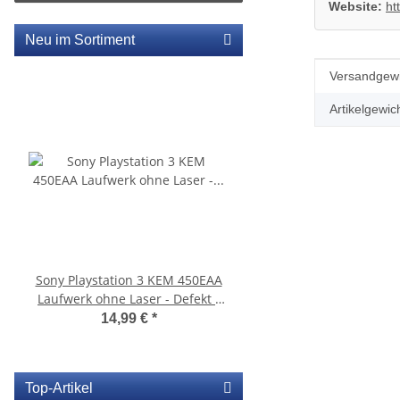
Website:
ht
Neu im Sortiment
Produkteig
Wert
Versandgewi
Artikelgewich
Sony Playstation 3 KEM 450EAA
SONY PS3 Slim Netzte
Laufwerk ohne Laser - Defekt -
185AB Internes Netzt
Eratzteilspender
gerbaucht
14,99 €
*
29,99 €
*
Top-Artikel