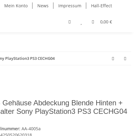
Mein Konto
News
Impressum
Hall-Effect
0,00 €
ony PlayStation3 PS3 CECHG04
 Gehäuse Abdeckung Blende Hinten +
alter Sony PlayStation3 PS3 CECHG04
elnummer:
AA-4005a
4250520620318