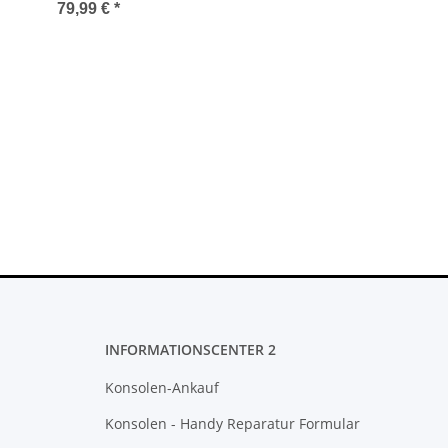
DualShock
79,99 €
*
Controller]
schwarz -
gebraucht + 3
Spiele
INFORMATIONSCENTER 2
Konsolen-Ankauf
Konsolen - Handy Reparatur Formular