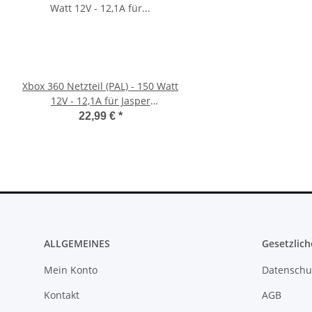
Xbox 360 Netzteil (PAL) - 150 Watt
Sony PlayStation 5 - Ps5
12V - 12,1A für Jasper
BlueRay Drive Edition
Mainboards gebraucht
CFI-1216A gebrau
22,99 €
*
388,99 €
*
ALLGEMEINES
Gesetzlich
Mein Konto
Datenschu
Kontakt
AGB