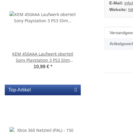
E-Mail:
info
Website:
ht
Produkteig
Wert
Versandgewi
Artikelgewich
KEM 450AAA Laufwerk oberteil
Sony Playstation 3 
Sony Playstation 3 PS3 Slim
450EAA PS3 Laser mit 
gebraucht
Blu-Ray Laufwerk ge
10,99 €
*
32,99 €
*
Top-Artikel