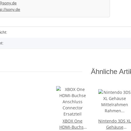
@sony.de
tp://sony.de
enschaft
cht:
t:
KEM KES
SONY PS3 Slim Netzteil APS250
Schlitten
internes Netzteil 220V gebraucht
braucht
29,99 €
*
Ähnliche Arti
XBOX One
Nintendo 3DS XL
HDMI-Buchse
Gehäuse