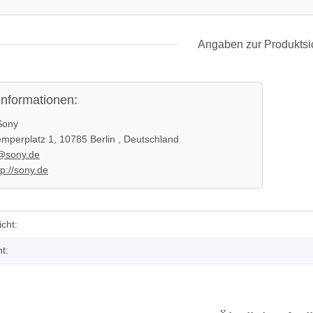
Angaben zur Produktsi
informationen:
ony
mperplatz 1, 10785 Berlin , Deutschland
@sony.de
tp://sony.de
enschaft
cht:
t: