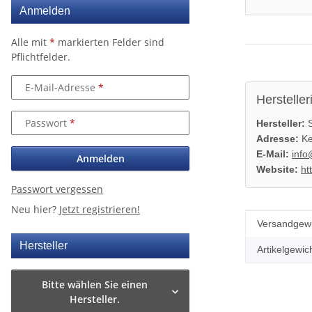
Anmelden
Alle mit
*
markierten Felder sind
Pflichtfelder.
E-Mail-Adresse
Hersteller
Passwort
Hersteller:
S
Adresse:
Ke
E-Mail:
info
Anmelden
Website:
ht
Passwort vergessen
Neu hier?
Jetzt registrieren!
Produkteig
Wert
Versandgewi
Hersteller
Artikelgewich
Bitte wählen Sie einen
Hersteller.