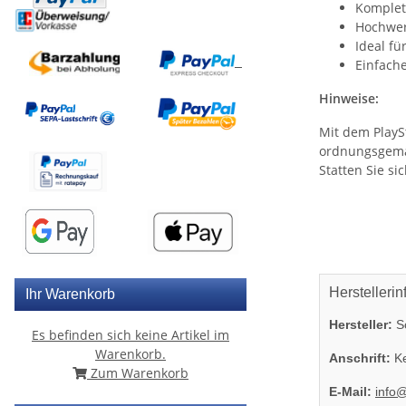
Komplet
Hochwert
Ideal fü
Einfache
Hinweise:
Mit dem PlayS
ordnungsgemäß 
Statten Sie s
Herstellerin
Ihr Warenkorb
Hersteller:
So
Es befinden sich keine Artikel im
Warenkorb.
Anschrift:
Ke
Zum Warenkorb
E-Mail:
info