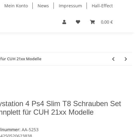
Mein Konto
News
Impressum
Hall-Effect
0,00 €
t für CUH 21xx Modelle
ystation 4 Ps4 Slim T8 Schrauben Set
nplett für CUH 21xx Modelle
elnummer:
AA-5253
4250520623838