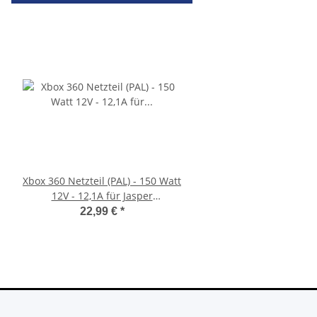
Xbox 360 Netzteil (PAL) - 150 Watt
Sony PlayStation 5 - Ps5
12V - 12,1A für Jasper
Digital Edition- 825GB 
Mainboards gebraucht
gebraucht
22,99 €
*
395,00 €
*