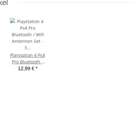
kel
Playstation 4 Ps4
Pro Bluetooth /
Wifi Antennen
12,99 €
*
Set - 3 Teile für
CUH-701B 7116B
7216B - Modelle