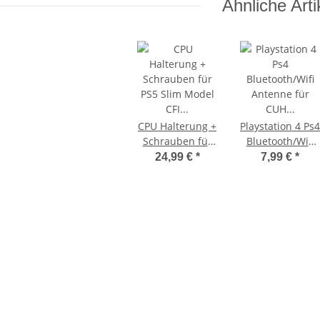
Ähnliche Arti
CPU Halterung +
Playstation 4 Ps4
Schrauben für
Bluetooth/Wifi
PS5 Slim Model
Antenne für
24,99 €
*
7,99 €
*
CFI 2016x - EDM-
CUH 10xx 11xx
040
Modelle
k ohne
SONY PS3 Slim Netzteil EADP
 3 PS3
220BB Internes Netzteil 220V
t
gebraucht
29,99 €
*