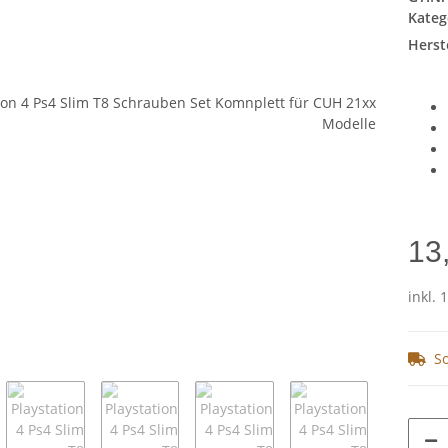
Kateg
Herste
13
inkl. 
So