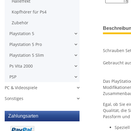
Halleffekt
Kopfhörer für Ps4
Zubehör
weitere Regis
Beschreibu
Playstation 5
Playstation 5 Pro
Schrauben Set
Playstation 5 Slim
Gebraucht aus
Ps Vita 2000
PSP
Das PlayStatio
Modifikatione
PC & Videospiele
Zusammenbau de
Sonstiges
Egal, ob Sie e
Qualität, die 
Zahlungsarten
Passform und K
Speziell