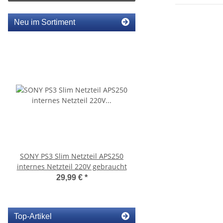
Neu im Sortiment
SONY PS3 Slim Netzteil APS250
KEM 450AAA Laufwer
internes Netzteil 220V gebraucht
Laser für Sony Playstation
Slim gebrauch
29,99 €
*
14,99 €
*
Top-Artikel