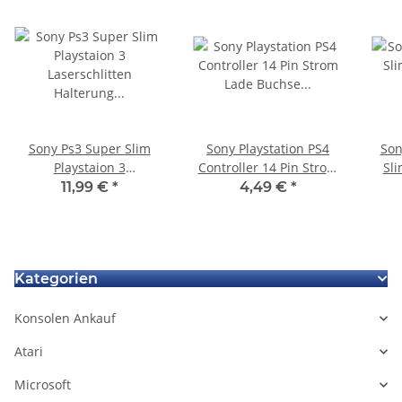
Sony Ps3 Super Slim
Sony Playstation PS4
Son
Playstaion 3
Controller 14 Pin Strom
Sli
Laserschlitten Halterung
Lade Buchse Charger
Ha
11,99 €
*
4,49 €
*
CECH-4004A / 4003A
Port JDS-001
Kategorien
Konsolen Ankauf
Atari
Microsoft