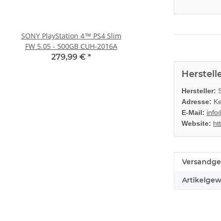
SONY PlayStation 4™ PS4 Slim
Original Microsoft XBO
FW 5.05 - 500GB CUH-2016A
Netzteil 220V 135 Watt
10.83A * gebrau
279,99 €
*
36,99 €
*
Herstell
Hersteller:
S
Adresse:
Ke
E-Mail:
info
Website:
ht
Produkteig
Wert
Versandge
Artikelgew