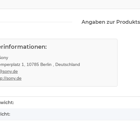
Angaben zur Produkts
X 360 Slim
Sony PlayStation 5 - Ps5 Konsole -
SONY PlaySt
 - 12V -
BlueRay Drive Edition - 825GB
FW 5.05 - 
cht
CFI-1216A gebraucht
388,99 €
*
27
erinformationen:
ony
mperplatz 1, 10785 Berlin , Deutschland
@sony.de
tp://sony.de
enschaft
wicht:
icht: