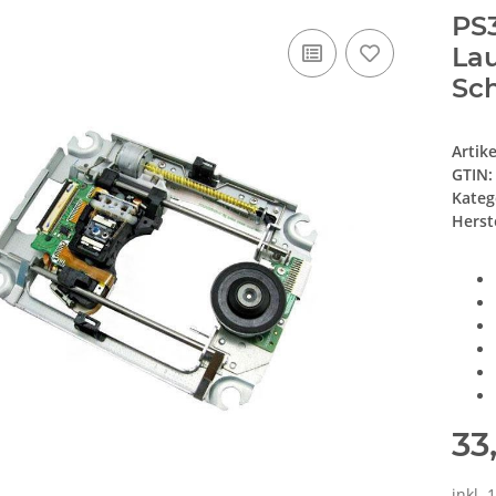
PS
Lau
Sc
Artik
GTIN:
Kateg
Herste
33
inkl. 