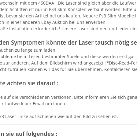
erwechseln mit dem 450DAA ! Die Laser sind gleich aber die Laufwe
dem Schlitten ist nur in PS3 Slim Konsolen verbaut worden. Bitte 
ist bevor sie den Artikel bei uns kaufen. Neuere Ps3 Slim Modelle
ch in einer anderen Ebay Auktion bei uns erwerben.
e Installation erforderlich ! Unsere Laser sind neu und jeder ein
den Symptomen könnte der Laser tausch nötig sei
rauchen zu lange zum laden.
Probleme beim Lesen bestimmter Spiele und diese werden erst gar n
le zur anderen. Auf dem Bildschirm wird angezeigt : "Disc-Read-Fehle
nicht zutrauen können wir das für Sie übernehmen. Kontaktieren si
te achten sie darauf :
ie auf die verschiedenen Versionen. Bitte informieren Sie sich ge
 / Laufwerk per Email um Ihnen
S3 Laser Linse auf Schienen wie auf den Bild zu sehen ist.
en sie auf folgendes :