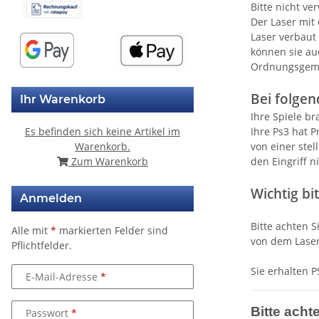
Bitte nicht v
Der Laser mit 
Laser verbaut 
können sie au
Ordnungsgemäß
Bei folgen
Ihr Warenkorb
Ihre Spiele b
Es befinden sich keine Artikel im
Ihre Ps3 hat 
Warenkorb.
von einer stel
Zum Warenkorb
den Eingriff 
Wichtig bit
Anmelden
Bitte achten S
Alle mit
*
markierten Felder sind
von dem Laser
Pflichtfelder.
Sie erhalten P
E-Mail-Adresse
Bitte acht
Passwort