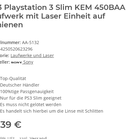
3 Playstation 3 Slim KEM 450BAA
fwerk mit Laser Einheit auf
hienen
elnummer:
AA-5132
4250520623296
orie:
Laufwerke und Laser
ller:
Sony
Top-Qualität
Deutscher Händler
100%tige Passgenauigkeit
Nur für die PS3 Slim geeignet
Es muss nicht gelötet werden
Es handelt sich hierbei um die Linse mit Schlitten
,39 €
19% USt. , zzgl.
Versand