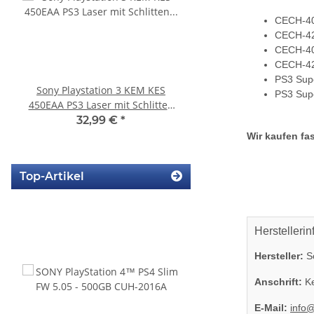
CECH-40
CECH-42
CECH-40
CECH-42
PS3 Supe
Sony Playstation 3 KEM KES
KEM 450DAA Laufwer
PS3 Supe
450EAA PS3 Laser mit Schlitten
Laser für Sony Playstation
Blu-Ray Laufwerk gebraucht
Slim
32,99 €
*
14,99 €
*
Wir kaufen fas
Top-Artikel
Herstellerin
Hersteller:
So
Anschrift:
Ke
E-Mail:
info