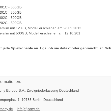
01C - 500GB
01C - 500GB
02C - 500GB
02C - 500GB
rslim mit 12 GB, Modell erschienen am 28.09.2012
k ohne
SONY PS3 Slim Netzteil EADP
Sony Plays
rslim mit 500GB, Modell erschienen am 12.10.201
 3 PS3
185AB Internes Netzteil 220V
450EAA PS3 L
gerbaucht
Blu-Ray La
29,99 €
*
32
t jede Spielkonsole an. Egal ob sie defekt oder gebraucht ist. Sc
formationen:
ny Europe B.V., Zweigniederlassung Deutschland
mperplatz 1, 10785 Berlin, Deutschland
@sony.de
info[at]sony.de