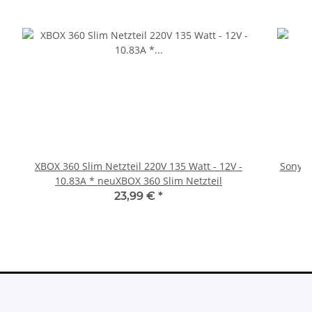
XBOX 360 Slim Netzteil 220V 135 Watt - 12V -
Sony Pl
10.83A * neuXBOX 360 Slim Netzteil
23,99 €
*