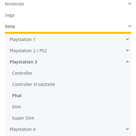
Nintendo
Sega
Xbox One Wireless
Sony
Controller - Spartan Locke
Special Edition gebraucht
69,99 €
*
Playstation 1
Playstation 2 / PS2
Playstation 3
Controller
Controller Ersatzteile
Phat
Slim
Super Slim
Playstation 4