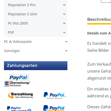
Playstation 5 Pro
Playstation 5 Slim
weitere Regis
Beschreib
Ps Vita 2000
PSP
Details zum Ar
PC & Videospiele
Es handelt 
Siehe Bilder
Sonstiges
Zum Verkauf 
Zahlungsarten
untere Gehäu
abgenutzt ist
Ein intaktes
während es g
Dieses Gehäu