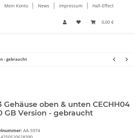
Mein Konto
News
Impressum
Hall-Effect
0,00 €
n - gebraucht
3 Gehäuse oben & unten CECHH04
0 GB Version - gebraucht
kelnummer:
AA-5974
4250520628390