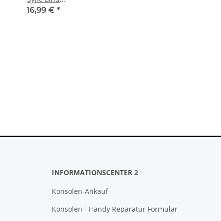
Button Ribbon
16,99 €
*
Kabel Für
Microsoft Xbox
Series X
Spielkonsole
INFORMATIONSCENTER 2
Konsolen-Ankauf
Konsolen - Handy Reparatur Formular