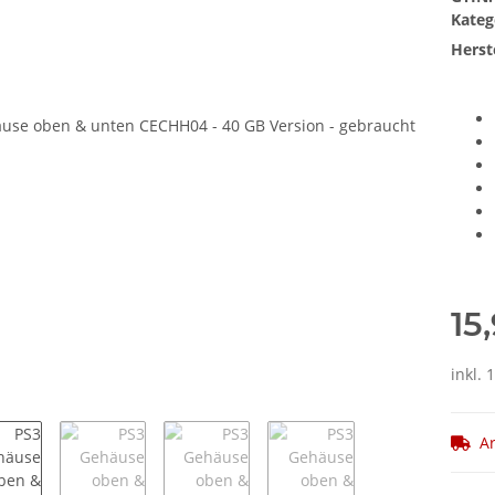
Kateg
Herste
15
inkl. 
Ar