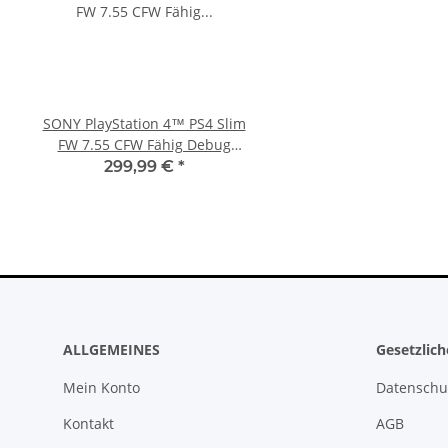
SONY PlayStation 4™ PS4 Slim
Sony PlayStation 5 - Ps5
FW 7.55 CFW Fähig Debug
BlueRay Drive Edition
Settings - 500GB CUH-2016A
CFI-1216A gebrau
299,99 €
*
388,99 €
*
ALLGEMEINES
Gesetzlic
Mein Konto
Datenschu
Kontakt
AGB