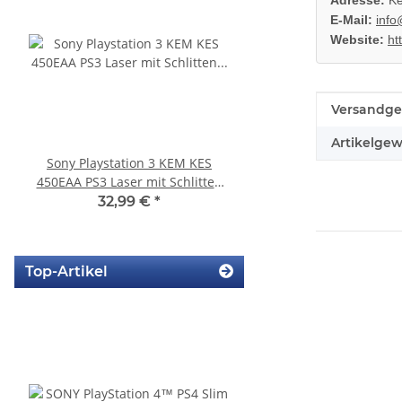
Adresse:
Ke
E-Mail:
info
Website:
ht
Produkteig
Wert
Versandge
Artikelgew
Sony Playstation 3 KEM KES
KEM 450AAA Laufwer
450EAA PS3 Laser mit Schlitten
Laser für Sony Playstation
Blu-Ray Laufwerk gebraucht
Slim gebrauch
32,99 €
*
14,99 €
*
Top-Artikel