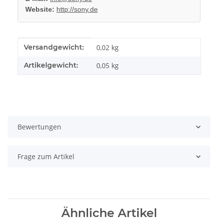
Website:
http://sony.de
Produkteigenschaft
Wert
Versandgewicht:
0,02 kg
Artikelgewicht:
0,05
kg
Bewertungen
Frage zum Artikel
Ähnliche Artikel