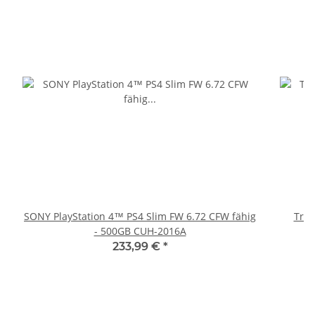
SONY PlayStation 4™ PS4 Slim FW 6.72 CFW fähig
Trig
- 500GB CUH-2016A
233,99 €
*