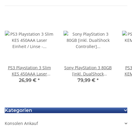
PS3 Playstation 3 Slim
Sony PlayStation 3 80GB
PS3
KES 450AAA Laser
[inkl. DualShock
KEM
Einheit / Linse - KEM
Controller] schwarz -
mit
26,99 €
*
79,99 €
*
450A - NEU
gebraucht + 3 Spiele
Kategorien
Konsolen Ankauf