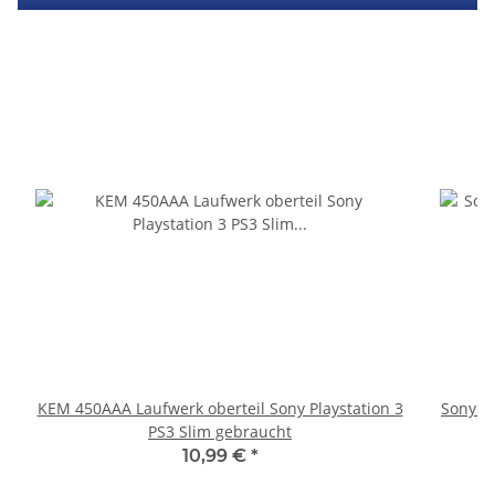
KEM 450AAA Laufwerk oberteil Sony Playstation 3
Sony P
PS3 Slim gebraucht
S
10,99 €
*