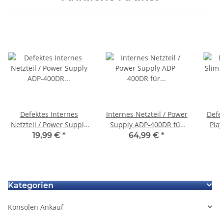
Defektes Internes
Internes Netzteil / Power
Def
Netzteil / Power Supply
Supply ADP-400DR für
Pla
ADP-400DR für
Playstation 5 PS5 für CFI-
Sl
19,99 €
*
64,99 €
*
Playstation 5 PS5
1016
160
2
Kategorien
Konsolen Ankauf