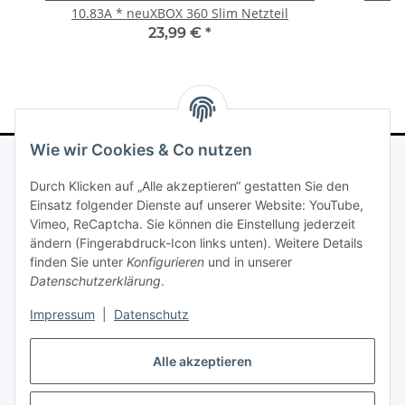
10.83A * neuXBOX 360 Slim Netzteil
fü
23,99 €
*
Wie wir Cookies & Co nutzen
Durch Klicken auf „Alle akzeptieren“ gestatten Sie den
ALLGEMEINES
Einsatz folgender Dienste auf unserer Website: YouTube,
Vimeo, ReCaptcha. Sie können die Einstellung jederzeit
ändern (Fingerabdruck-Icon links unten). Weitere Details
Gesetzliche Informationen
finden Sie unter
Konfigurieren
und in unserer
Datenschutzerklärung
.
Informationscenter
Impressum
|
Datenschutz
INFORMATIONSCENTER 2
Alle akzeptieren