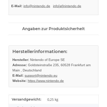
E-Mail:
info@nintendo.de
info[at]nintendo.de
Angaben zur Produktsicherheit
Herstellerinformationen:
Hersteller:
Nintendo of Europe SE
Adresse:
Goldsteinstraße 235, 60528 Frankfurt am
Main , Deutschland
E-Mail:
support@nintendo.eu
Website:
https://www.nintendo.de
Produkteigenschaft
Wert
Versandgewicht:
0,25 kg