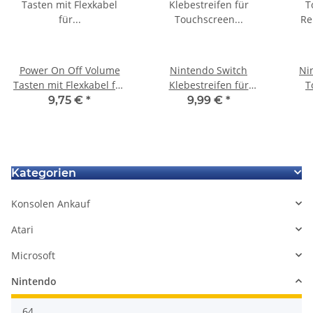
Power On Off Volume
Nintendo Switch
Ni
Tasten mit Flexkabel für
Klebestreifen für
T
Nintendo Switch
Touchscreen Scheibe
R
9,75 €
*
9,99 €
*
Konsole
Ersatzglas Digitizer
S
Kategorien
Konsolen Ankauf
Atari
Microsoft
Nintendo
64