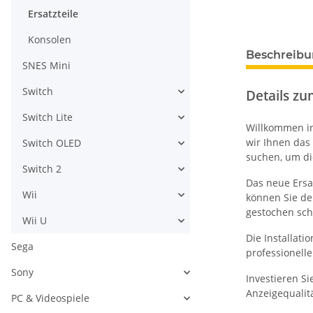
Ersatzteile
Konsolen
weitere Regis
Beschreib
SNES Mini
Switch
Details zum
Switch Lite
Willkommen in
wir Ihnen das
Switch OLED
suchen, um di
Switch 2
Das neue Ersa
Wii
können Sie de
gestochen sch
Wii U
Die Installat
Sega
professionell
Sony
Investieren Si
Anzeigequalitä
PC & Videospiele