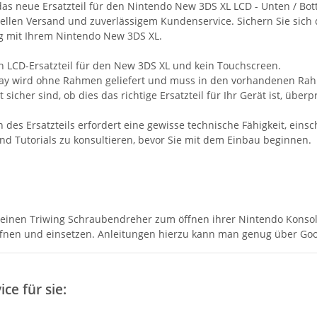
das neue Ersatzteil für den Nintendo New 3DS XL LCD - Unten / Bott
llen Versand und zuverlässigem Kundenservice. Sichern Sie sich d
g mit Ihrem Nintendo New 3DS XL.
in LCD-Ersatzteil für den New 3DS XL und kein Touchscreen.
ay wird ohne Rahmen geliefert und muss in den vorhandenen Rah
 sicher sind, ob dies das richtige Ersatzteil für Ihr Gerät ist, übe
.
on des Ersatzteils erfordert eine gewisse technische Fähigkeit, ein
nd Tutorials zu konsultieren, bevor Sie mit dem Einbau beginnen.
 einen Triwing Schraubendreher zum öffnen ihrer Nintendo Konso
fnen und einsetzen. Anleitungen hierzu kann man genug über Goo
ce für sie: