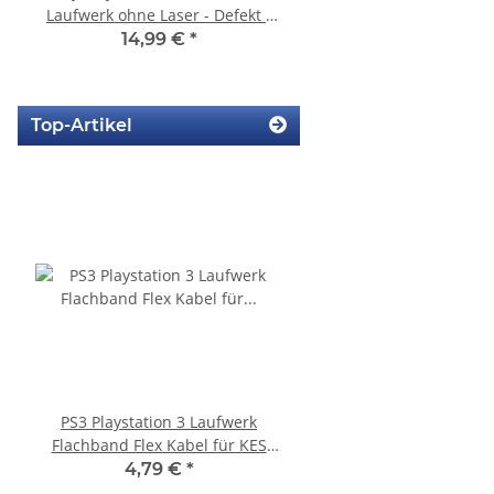
Laufwerk ohne Laser - Defekt -
220BB Internes Netzt
Eratzteilspender
gebraucht
14,99 €
*
29,99 €
*
Top-Artikel
PS3 Playstation 3 Laufwerk
Xbox 360 Netzteil (PAL) 
Flachband Flex Kabel für KES
12V - 12,1A für Ja
KEM 450DAA 450EAA Laser Slim
Mainboards gebra
4,79 €
*
22,99 €
*