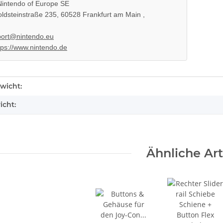
intendo of Europe SE
ldsteinstraße 235, 60528 Frankfurt am Main ,
ort@nintendo.eu
tps://www.nintendo.de
enschaft
wicht:
icht:
Ähnliche Art
il EADP
Sony Playstation 3 KEM KES