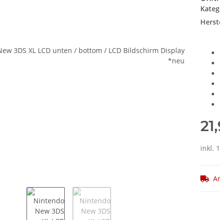
Kateg
Herste
21
inkl. 
Ar