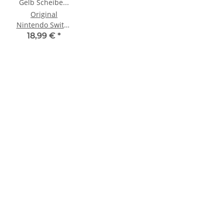
Original
Nintendo Switch
Lite
18,99 €
*
Touchscreen
Gelb Scheibe
Ersatzglas
Digitizer *NEU*