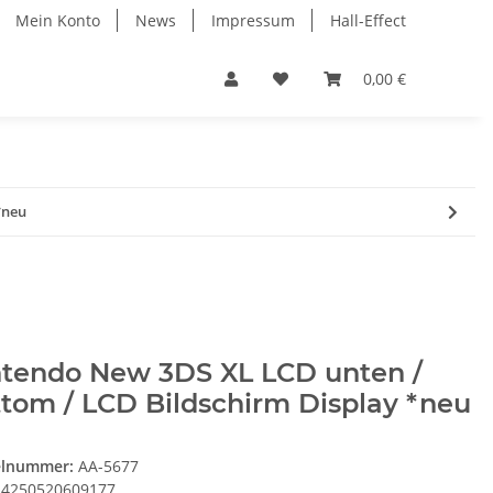
Mein Konto
News
Impressum
Hall-Effect
0,00 €
*neu
ntendo New 3DS XL LCD unten /
tom / LCD Bildschirm Display *neu
elnummer:
AA-5677
4250520609177