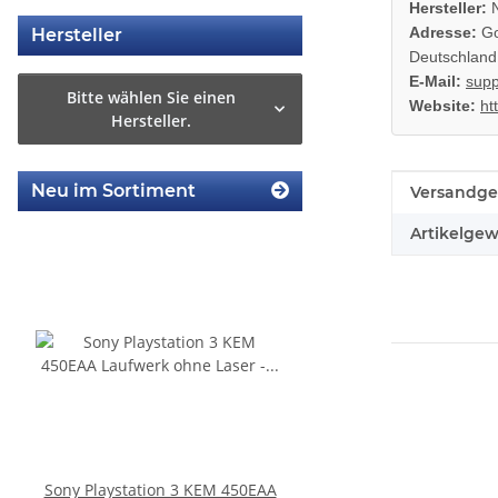
Hersteller:
N
Adresse:
Go
Hersteller
Deutschland
E-Mail:
supp
Bitte wählen Sie einen
Website:
ht
Hersteller.
Neu im Sortiment
Produkteig
Wert
Versandge
Artikelgew
Sony Playstation 3 KEM 450EAA
SONY PS3 Slim Netzte