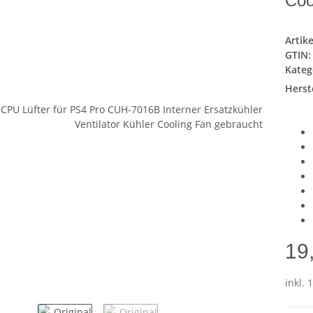
Coo
Artik
GTIN:
Kateg
Herste
19
inkl. 