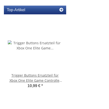
Top-Artikel
Trigger Buttons Ersatzteil für
SONY PlayStation 4™ 
Xbox One Elite Game Controller
FW 5.05 - 500GB CU
Silber
10,99 €
*
279,99 €
*