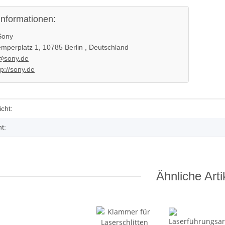
informationen:
ony
mperplatz 1, 10785 Berlin , Deutschland
@sony.de
tp://sony.de
enschaft
cht:
t:
Ähnliche Arti
KEM KES
SONY PS3 Slim Netzteil EADP
Schlitten
185AB Internes Netzteil 220V
braucht
gerbaucht
29,99 €
*