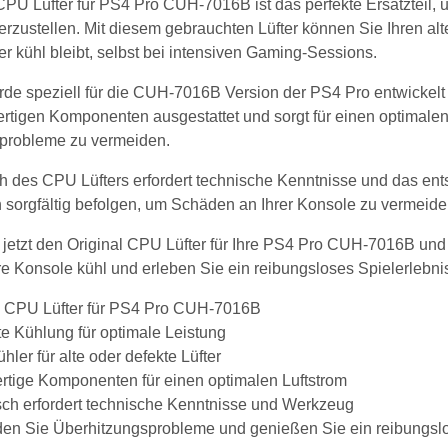
CPU Lüfter für PS4 Pro CUH-7016B ist das perfekte Ersatzteil, 
erzustellen. Mit diesem gebrauchten Lüfter können Sie Ihren alt
 kühl bleibt, selbst bei intensiven Gaming-Sessions.
rde speziell für die CUH-7016B Version der PS4 Pro entwickelt 
ertigen Komponenten ausgestattet und sorgt für einen optimalen
probleme zu vermeiden.
 des CPU Lüfters erfordert technische Kenntnisse und das ents
sorgfältig befolgen, um Schäden an Ihrer Konsole zu vermeide
 jetzt den Original CPU Lüfter für Ihre PS4 Pro CUH-7016B und 
re Konsole kühl und erleben Sie ein reibungsloses Spielerleb
l CPU Lüfter für PS4 Pro CUH-7016B
nte Kühlung für optimale Leistung
hler für alte oder defekte Lüfter
tige Komponenten für einen optimalen Luftstrom
ch erfordert technische Kenntnisse und Werkzeug
en Sie Überhitzungsprobleme und genießen Sie ein reibungslo