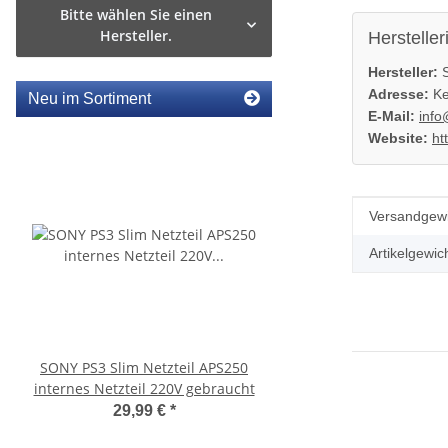
Bitte wählen Sie einen
Hersteller.
Hersteller
Hersteller:
S
Adresse:
Ke
Neu im Sortiment
E-Mail:
info
Website:
ht
Produkteig
Wert
Versandgewi
Artikelgewich
SONY PS3 Slim Netzteil APS250
Sony Playstation 3 
internes Netzteil 220V gebraucht
450EAA PS3 Laser mit 
Blu-Ray Laufwerk ge
29,99 €
*
32,99 €
*