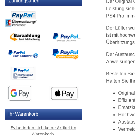
Zahlungsarten
Der Original 
Leistung sich
PS4 Pro immer
Der Lüfter wu
ist mit hochw
Überhitzungs
Der Austausch
Anweisungen 
Bestellen Sie
Halten Sie Ih
Origina
Effizie
Ersatzkü
Ihr Warenkorb
Hochwer
Austaus
Es befinden sich keine Artikel im
Vermeid
Warenkorb.