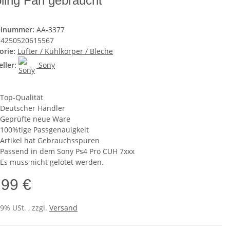
ling Fan gebraucht
elnummer:
AA-3377
4250520615567
orie:
Lüfter / Kühlkörper / Bleche
ller:
Sony
Top-Qualität
Deutscher Händler
Geprüfte neue Ware
100%tige Passgenauigkeit
Artikel hat Gebrauchsspuren
Passend in dem Sony Ps4 Pro CUH 7xxx
Es muss nicht gelötet werden.
,99 €
19% USt. , zzgl.
Versand