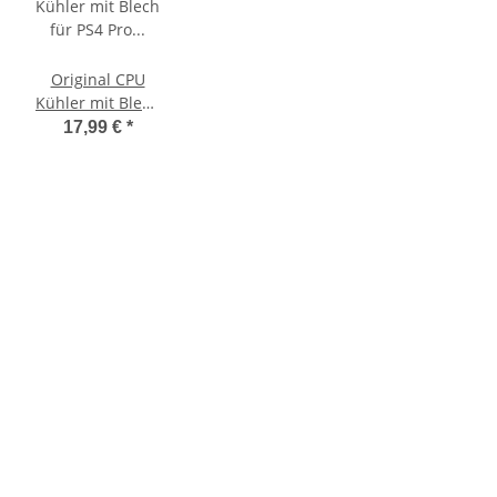
rm
Original CPU
Kühler mit Blech
für PS4 Pro CUH-
17,99 €
*
7016B Intern
Ersatzkühler
Kühler + weitere
Bleche
gebraucht