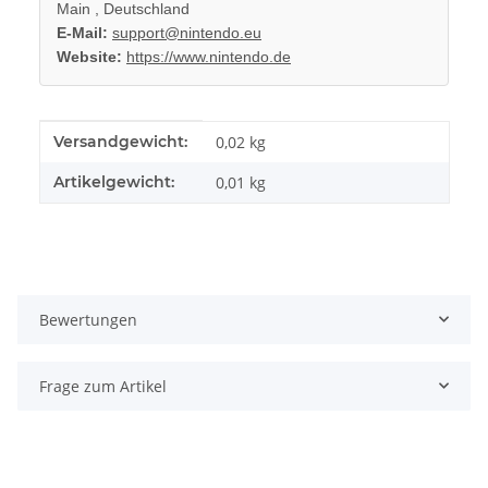
Main , Deutschland
E-Mail:
support@nintendo.eu
Website:
https://www.nintendo.de
Produkteigenschaft
Wert
Versandgewicht:
0,02 kg
Artikelgewicht:
0,01
kg
Bewertungen
Frage zum Artikel