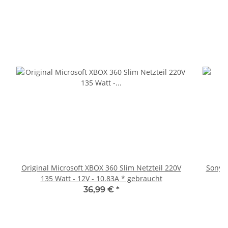
Original Microsoft XBOX 360 Slim Netzteil 220V
Sony P
135 Watt - 12V - 10.83A * gebraucht
36,99 €
*