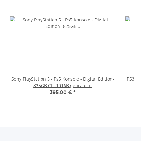
Sony PlayStation 5 - Ps5 Konsole - Digital Edition-
PS3 Pl
825GB CFI-1016B gebraucht
fü
395,00 €
*