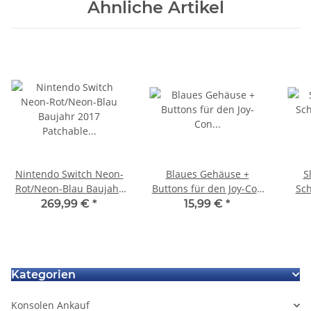
Ähnliche Artikel
Nintendo Switch Neon-
Blaues Gehäuse +
S
Rot/Neon-Blau Baujahr
Buttons für den Joy-Con
Sch
2017 Patchable /
Controller für Nintendo
Ka
269,99 €
*
15,99 €
*
Hackable / gebannt
Switch
gebraucht #3
Kategorien
Konsolen Ankauf