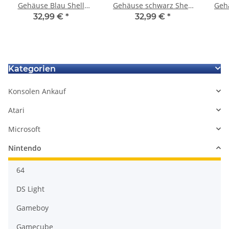
Gehäuse Blau Shell
Gehäuse schwarz Shell
Gehä
Housing Ersatzgehäuse
Housing Ersatzgehäuse
Hou
32,99 €
*
32,99 €
*
neu
neu
Kategorien
Konsolen Ankauf
Atari
Microsoft
Nintendo
64
DS Light
Gameboy
Gamecube