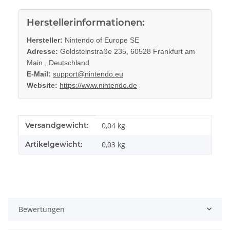
Herstellerinformationen:
Hersteller:
Nintendo of Europe SE
Adresse:
Goldsteinstraße 235, 60528 Frankfurt am
Main , Deutschland
E-Mail:
support@nintendo.eu
Website:
https://www.nintendo.de
Produkteigenschaft
Wert
Versandgewicht:
0,04 kg
Artikelgewicht:
0,03
kg
Bewertungen