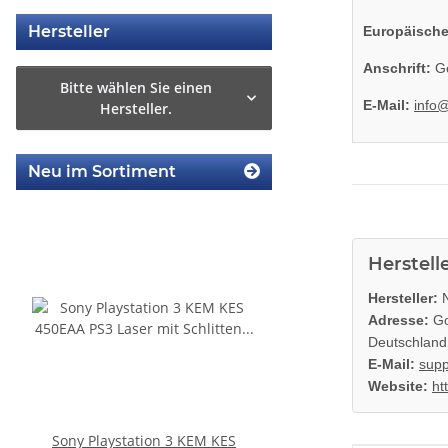
Hersteller
Europäische
Anschrift:
Go
Bitte wählen Sie einen
E-Mail:
info
Hersteller.
Neu im Sortiment
Herstell
Hersteller:
N
Adresse:
Go
Deutschland
E-Mail:
supp
Website:
ht
Sony Playstation 3 KEM KES
KEM 450AAA Laufwerk 