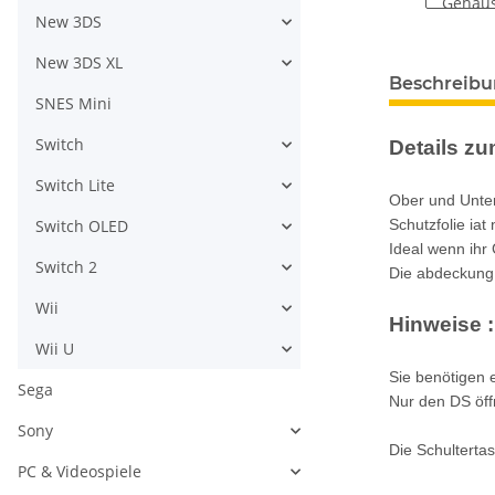
New 3DS
New 3DS XL
weitere Regis
Beschreib
SNES Mini
Switch
Details zum
Switch Lite
Ober und Unter
Schutzfolie iat
Switch OLED
Ideal wenn ihr
Switch 2
Die abdeckung 
Wii
Hinweise :
Wii U
Sie benötigen 
Sega
Nur den DS öff
Sony
Die Schulterta
PC & Videospiele