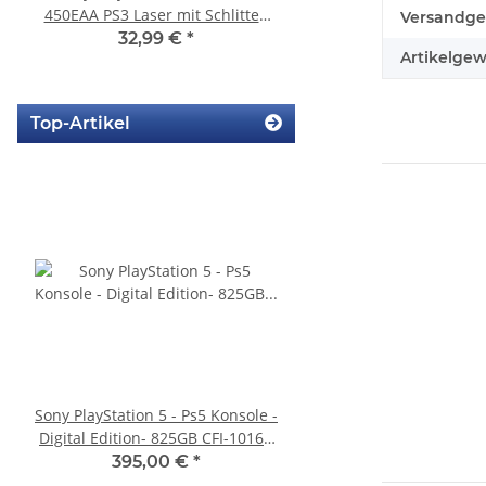
450EAA PS3 Laser mit Schlitten
Sony Playstation 3 PS3 Slim
Produkteig
Wert
Versandge
Blu-Ray Laufwerk gebraucht
gebraucht
32,99 €
*
10,99 €
*
Artikelgew
Top-Artikel
Sony PlayStation 5 - Ps5 Konsole -
Sony PlayStation 5 - Ps5
Digital Edition- 825GB CFI-1016B
BlueRay Drive Edition
gebraucht
CFI-1216A gebrau
395,00 €
*
388,99 €
*