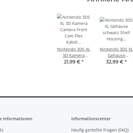
Nintendo 3DS XL
Nintendo 3DS XL
3D Kamera
Gehäuse
Camera Front
schwarz Shell
21,99 €
*
32,99 €
*
Cam Flex Kabel
Housing
Flexkabel
Ersatzgehäuse
Flexcable
neu
e Informationen
Informationscenter
tz
Häufig gestellte Fragen (FAQ)