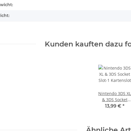
Laufwerk ohne Laser - Defekt -
enschaft
wicht:
Eratzteilspender
14,99 €
*
icht:
Kunden kauften dazu fo
Nintendo 3DS XL
& 3DS Socket
Slot-1 Kartenslot
13,99 €
*
 Konsole -
Trigger Buttons Ersatzteil für
 - 825GB
Xbox One Elite Game Controller
cht
Silber
10,99 €
*
Ähnliche Art