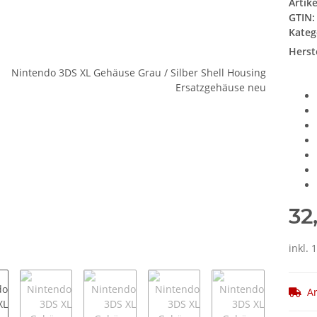
Artik
GTIN:
Kateg
Herste
32
inkl. 
Ar