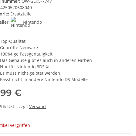
elnummer:
QW-GLK5-7747
4250520608040
orie:
Ersatzteile
ller:
Nintendo
Top-Qualität
Geprüfte Neuware
100%tige Passgenauigkeit
Das Gehäuse gibt es auch in anderen Farben
Nur für Nintendo 3DS XL
Es muss nicht gelötet werden
Passt nicht in andere Nintendo DS Modelle
,99 €
19% USt. , zzgl.
Versand
tikel vergriffen