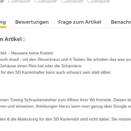
terkarten anzeigen
ung
Bewertungen
Frage zum Artikel
Benachr
 Artikel :
teil - Neuware keine Kratzer
 noch drauf - mit den Steuerkreuz und 4 Tasten Sie erhalten das was au
 Gehäuse einen Riss hat oder die Scharniere
für den SD Kartenhalter kann auch schwarz sein statt silber.
einen Triwing Schraubendreher zum öffnen ihrer Wii Konsole. Diesen 
nen und einsetzen. Anleitungen hierzu kann man genug über Google su
sten & die Abdeckung für den SD Kartenslot sind nicht dabei. Sie müss