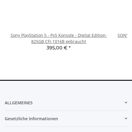
Sony PlayStation 5 - Ps5 Konsole - Digital Edition-
SONY P
825GB CFI-1016B gebraucht
395,00 €
*
ALLGEMEINES
Gesetzliche Informationen