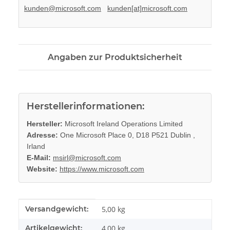
kunden@microsoft.com
kunden[at]microsoft.com
Angaben zur Produktsicherheit
Herstellerinformationen:
Hersteller:
Microsoft Ireland Operations Limited
Adresse:
One Microsoft Place 0, D18 P521 Dublin ,
Irland
E-Mail:
msirl@microsoft.com
Website:
https://www.microsoft.com
Produkteigenschaft
Wert
Versandgewicht:
5,00 kg
Artikelgewicht:
4,00
kg