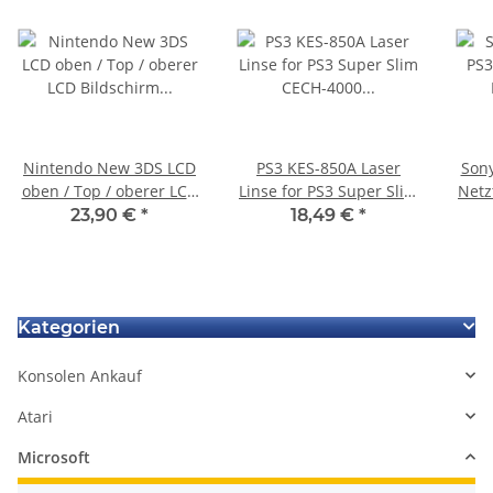
Nintendo New 3DS LCD
PS3 KES-850A Laser
Sony
oben / Top / oberer LCD
Linse for PS3 Super Slim
Netz
Bildschirm Display *neu
CECH-4000 Playstation 3
23,90 €
*
18,49 €
*
Kategorien
Konsolen Ankauf
Atari
Microsoft