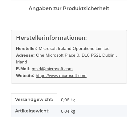
Angaben zur Produktsicherheit
Herstellerinformationen:
Hersteller:
Microsoft Ireland Operations Limited
Adresse:
One Microsoft Place 0, D18 P521 Dublin ,
Irland
E-Mail:
msirl@microsoft.com
Website:
https://www.microsoft.com
Produkteigenschaft
Wert
Versandgewicht:
0,06 kg
Artikelgewicht:
0,04
kg