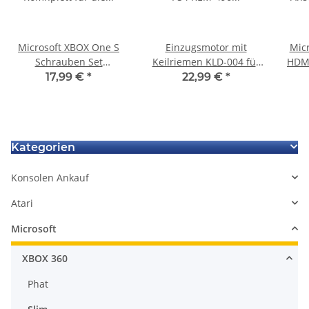
Microsoft XBOX One S
Einzugsmotor mit
Micr
Schrauben Set
Keilriemen KLD-004 für
HDMI
Komnplett für die
PS4 KEM-496 Slim
Co
17,99 €
*
22,99 €
*
Konsole
Playstation4 Laufwerk
Kategorien
Konsolen Ankauf
Atari
Microsoft
XBOX 360
Phat