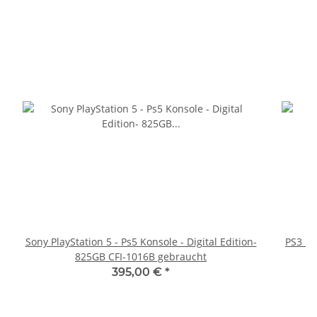
Sony PlayStation 5 - Ps5 Konsole - Digital Edition-
PS3 Pl
825GB CFI-1016B gebraucht
fü
395,00 €
*