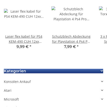
Laser flex kabel für PS4
Schutzblech Abdeckung
3 x 
KEM-490 CUH 12xx
für Playstation 4 Ps4 Pro
S
Playstation 4
Netzteile CUH-7016B
E
9,99 €
*
7,99 €
*
Flachbandkabel Cable
7116B 7216B
Schr
für Laser zu Mainboard
Kategorien
Konsolen Ankauf
Atari
Microsoft