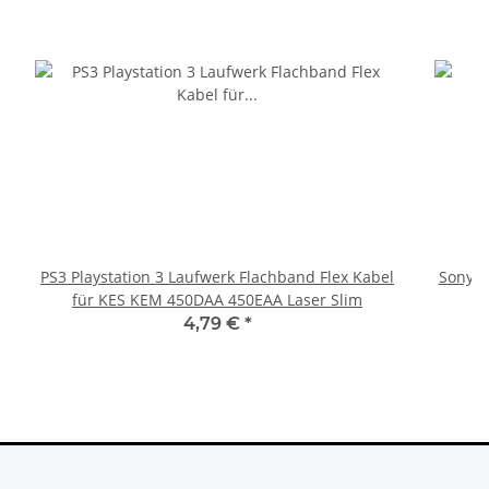
PS3 Playstation 3 Laufwerk Flachband Flex Kabel
Sony Pl
für KES KEM 450DAA 450EAA Laser Slim
4,79 €
*