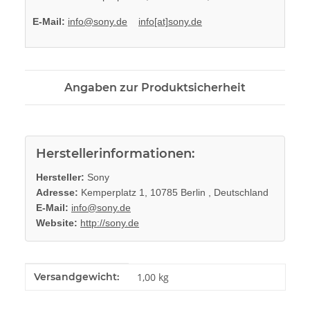
E-Mail:
info@sony.de
info[at]sony.de
Angaben zur Produktsicherheit
Herstellerinformationen:
Hersteller:
Sony
Adresse:
Kemperplatz 1, 10785 Berlin , Deutschland
E-Mail:
info@sony.de
Website:
http://sony.de
Produkteigenschaft
Wert
Versandgewicht:
1,00 kg